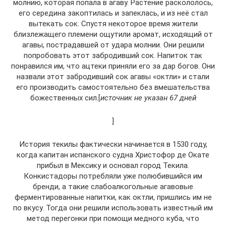
молнию, которая попала в агаву. Растение раскололось,
его середина закоптилась и запеклась, и из неё стал
вытекать сок. Спустя некоторое время жители
близлежащего племени ощутили аромат, исходящий от
агавы, пострадавшей от удара молнии. Они решили
попробовать этот забродивший сок. Напиток так
понравился им, что ацтеки приняли его за дар богов. Они
назвали этот забродивший сок агавы «октли» и стали
его производить самостоятельно без вмешательства
божественных сил.[
источник не указан 67 дней
]
История текилы фактически начинается в 1530 году,
когда капитан испанского судна Христофор де Окате
прибыл в Мексику и основал город Текила.
Конкистадоры потребляли уже полюбившийся им
бренди, а такие слабоалкогольные агавовые
ферментированные напитки, как октли, пришлись им не
по вкусу. Тогда они решили использовать известный им
метод перегонки при помощи медного куба, что