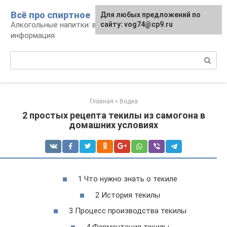
Перейти
Всё про спиртное
Для любых предложений по
к
Алкогольные напитки: виды, рецепты,
сайту: vog74@cp9.ru
контенту
информация
Поиск:
Главная
»
Водка
2 простых рецепта текилы из самогона в
домашних условиях
1 Что нужно знать о текиле
2 История текилы
3 Процесс производства текилы
4 Ферментация текилы