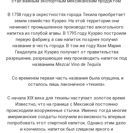
стал важным экспортным мексиканским продуктом.
В 1758 году в окрестностях города Текила приобретает
земли семейство Куэрво. На этой территории они
начинают промышленное производство алкогольного
напитка из голубой агавы. В 1795 году Куэрво построили
первую фабрику, а сам напиток позднее получил
название в честь города. В том же году Хазе Мария
Гваделупа де Куэрво получает от правительства
разрешение, разрешающее ему производить напиток под
названием
Mezcal Vino de Tequila
. Со временем первая часть названия была опущена, и
осталось лишь лаконичное «текила».
С начала XIX века для текилы наступает золотое время.
Известно, что на границе с Мексикой постоянно
происходили вооруженные стычки. Именно тогда многие
американские солдаты получили возможность впервые
попробовать этот спиртной напиток. Однако этим дело
и кончилось: напиток был слишком яркого и