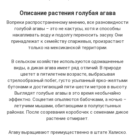
Описание растения голубая агава
Вопреки распространенному мнению, все разновидности
голубой агавы – это не кактусы, хотя и способны
накапливать воду и подолгу переносить засуху. Они
принадлежат к семейству спаржевых, произрастают
только на мексиканской территории.
В сельском хозяйстве используются одомашненные
виды, а дикая агава имеет ряд отличий. В природе
цветет в пятилетнем возрасте, выбрасывая
стрелообразный побег, густо усыпанный ярко-желтыми
бутонами и достигающий пяти-шести метров в высоту.
Выглядят голубые агавы в это время необычайно
эффектно. Соцветия опыляются бабочками, а ночью –
летучими мышами, обитающими в полупустынных
районах. После созревания коробочек с семенами дикое
растение отмирает.
Агаву выращивают преимущественно в штате Халиско.