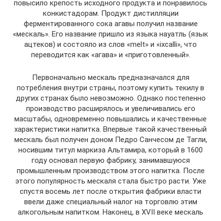
повысило крепость исходного продукта и понравилось
конкистадорам. Продукт дистилляции
ферментированного сока агавы получил название
«мескаль». Его название пришло из языка науатль (язык
ацтеков) и состояло из слов «melt» и «ixcalli», что
переводится как «агава» и «приготовленный».
Первоначально мескаль предназначался для
потребления внутри страны, поэтому купить текилу в
других странах было невозможно. Однако постепенно
производство расширялось и увеличивались его
масштабы, одновременно повышались и качественные
характеристики напитка. Впервые такой качественный
мескаль был получен доном Педро Санчесом де Тагли,
носившим титул маркиза Альтамира, который в 1600
году основал первую фабрику, занимавшуюся
промышленным производством этого напитка. После
этого популярность мескаля стала быстро расти. Уже
спустя восемь лет после открытия фабрики власти
ввели даже специальный налог на торговлю этим
алкогольным напитком. Наконец, в XVII веке мескаль