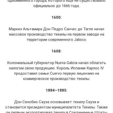
одноименного города, которого еще не существовало
официально до 1666 года.
1600:
Маркиз Альтамира Дон Педро Санчес де Тагле начал
массовое производство текилы на первом заводе на
территории современного Jalisco.
1608:
Колониальный губернатор Nueva Galicia начал облагать
налогом свою продукцию. Король Испании Карлос IV
предоставил семье Cuervo первую лицензию на
коммерческое производство текилы.
1884–1885:
Дон Сенобио Сауза основывает текилу Сауза и
становится президентом муниципалитета Текилы. Также
он первым экспортировал текилу в Соединенные Штаты