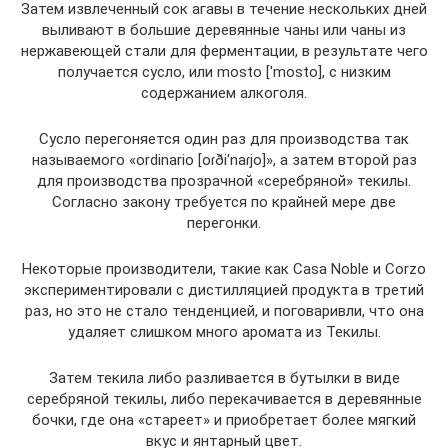
Затем извлеченный сок агавы в течение нескольких дней
выливают в большие деревянные чаны или чаны из
нержавеющей стали для ферментации, в результате чего
получается сусло, или mosto [ˈmosto], с низким
содержанием алкоголя.
Сусло перегоняется один раз для производства так
называемого «ordinario [oɾðiˈnaɾjo]», а затем второй раз
для производства прозрачной «серебряной» текилы.
Согласно закону требуется по крайней мере две
перегонки.
Некоторые производители, такие как Casa Noble и Corzo
экспериментировали с дистилляцией продукта в третий
раз, но это не стало тенденцией, и поговаривли, что она
удаляет слишком много аромата из Текилы.
Затем текила либо разливается в бутылки в виде
серебряной текилы, либо перекачивается в деревянные
бочки, где она «стареет» и приобретает более мягкий
вкус и янтарный цвет.