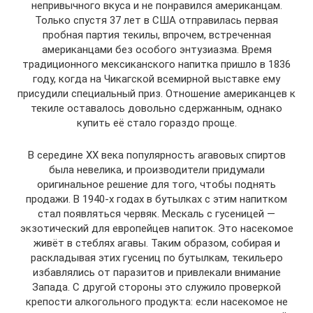
непривычного вкуса и не понравился американцам.
Только спустя 37 лет в США отправилась первая
пробная партия текилы, впрочем, встреченная
американцами без особого энтузиазма. Время
традиционного мексиканского напитка пришло в 1836
году, когда на Чикагской всемирной выставке ему
присудили специальный приз. Отношение американцев к
текиле оставалось довольно сдержанным, однако
купить её стало гораздо проще.
В середине XX века популярность агавовых спиртов
была невелика, и производители придумали
оригинальное решение для того, чтобы поднять
продажи. В 1940-х годах в бутылках с этим напитком
стал появляться червяк. Мескаль с гусеницей —
экзотический для европейцев напиток. Это насекомое
живёт в стеблях агавы. Таким образом, собирая и
раскладывая этих гусениц по бутылкам, текильеро
избавлялись от паразитов и привлекали внимание
Запада. С другой стороны это служило проверкой
крепости алкогольного продукта: если насекомое не