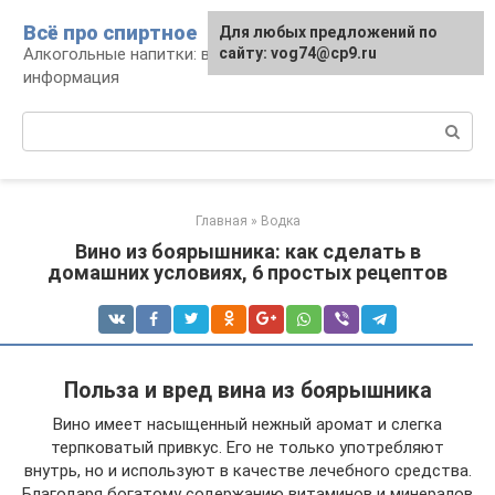
Перейти
Всё про спиртное
Для любых предложений по
к
Алкогольные напитки: виды, рецепты,
сайту: vog74@cp9.ru
контенту
информация
Поиск:
Главная
»
Водка
Вино из боярышника: как сделать в
домашних условиях, 6 простых рецептов
Польза и вред вина из боярышника
Вино имеет насыщенный нежный аромат и слегка
терпковатый привкус. Его не только употребляют
внутрь, но и используют в качестве лечебного средства.
Благодаря богатому содержанию витаминов и минералов