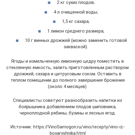
2 кг сухих плодов;
4 л очищенной воды;
1,5 кг сахара;
1 лимон среднего размера;
10 г винных дрожжей (можно заменить готовой
закваской).
Ягоды и измельченную лимонную цедру поместить в
стеклянную емкость, залить приготовленным раствором
дрожжей, сахара и цитрусовым соком. Оставить в
теплом помещении до полного завершения брожения
(около 4 месяцев).
Специалисты советуют разнообразить напитки из
боярышника добавлением плодов шиповника,
черноплодной рябины, бузины и лесных ягод.
Источник: https://VinoSamogon.ru/vino/recepty/vino-iz-
boyaryshnika.html