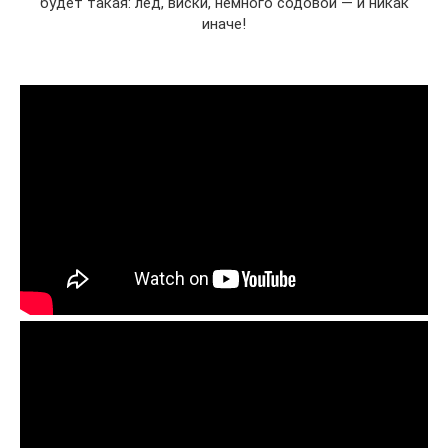
будет такая: лёд, виски, немного содовой — и никак
иначе!