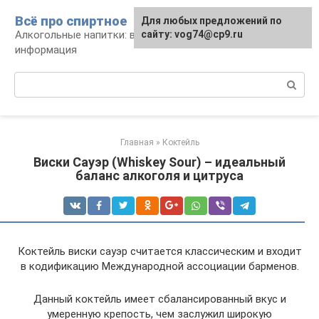
Перейти
Всё про спиртное
Для любых предложений по
к
Алкогольные напитки: виды, рецепты,
сайту: vog74@cp9.ru
контенту
информация
Поиск:
Главная
»
Коктейль
Виски Сауэр (Whiskey Sour) – идеальный
баланс алкоголя и цитруса
Коктейль виски сауэр считается классическим и входит
в кодификацию Международной ассоциации барменов.
Данный коктейль имеет сбалансированный вкус и
умеренную крепость, чем заслужил широкую