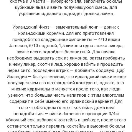
скотча и 3 части — имбирного эля, заполнить бокалы
кубиками льда и влить получившуюся смесь, для
украшения идеально подойдет долька лайма.
Ирландский Физз — замечательный лонг — дринк с
ирландскими корнями, для его приготовления
понадобятся следующие компоненты — 4/10 виски
Jameson, 6/10 содовой, 1,5 лимон и одна ложка ликера,
лучше всего подойдет бесцветный. Для начала
необходимо выдавить сок из лимонов, затем прибавить
к нему ликер, скотч и лед, хорошо взбить и процедить
через сито, последний штрих — добавить содовую. Дар
Ирландии — бытует мнение, что ирландский виски менее
популярен чем его шотландский конкурент, однако, это
мнение кардинально меняется после того, как люди
узнают, что большая часть напитков с этим алкоголем
содержит в себе именно его ирландский вариант! Для
того чтобы сделать этот коктейль дома вам
понадобиться — виски Jameson в пропорции 3/4 и
яблочный сок, взбиваем коктейль в шейкере, после этого
останется только перелить коктейль в высокие бокалы