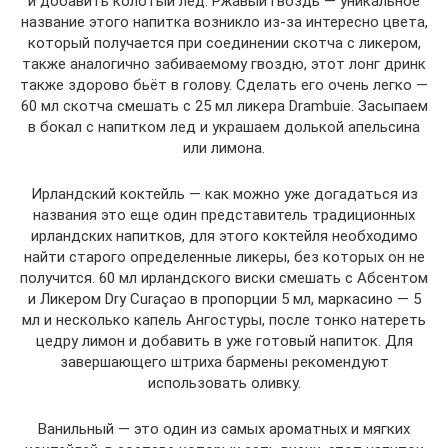
и добавить колотый лед. Ржавый гвоздь — уникальное
название этого напитка возникло из-за интересно цвета,
который получается при соединении скотча с ликером,
также аналогично забиваемому гвоздю, этот лонг дринк
также здорово бьёт в голову. Сделать его очень легко —
60 мл скотча смешать с 25 мл ликера Drambuie. Засыпаем
в бокал с напитком лед и украшаем долькой апельсина
или лимона.
Ирландский коктейль — как можно уже догадаться из
названия это еще один представитель традиционных
ирландских напитков, для этого коктейля необходимо
найти старого определенные ликеры, без которых он не
получится. 60 мл ирландского виски смешать с Абсентом
и Ликером Dry Curaçao в пропорции 5 мл, маркасино — 5
мл и несколько капель Ангостуры, после тонко натереть
цедру лимон и добавить в уже готовый напиток. Для
завершающего штриха бармены рекомендуют
использовать оливку.
Ванильный — это один из самых ароматных и мягких