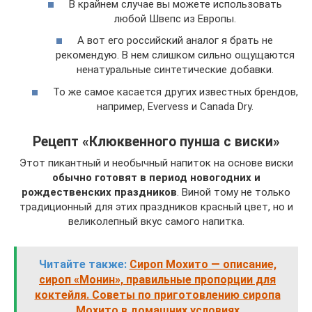
В крайнем случае вы можете использовать
любой Швепс из Европы.
А вот его российский аналог я брать не
рекомендую. В нем слишком сильно ощущаются
ненатуральные синтетические добавки.
То же самое касается других известных брендов,
например, Evervess и Canada Dry.
Рецепт «Клюквенного пунша с виски»
Этот пикантный и необычный напиток на основе виски
обычно готовят в период новогодних и
рождественских праздников
. Виной тому не только
традиционный для этих праздников красный цвет, но и
великолепный вкус самого напитка.
Читайте также:
Сироп Мохито — описание,
сироп «Монин», правильные пропорции для
коктейля. Советы по приготовлению сиропа
Мохито в домашних условиях