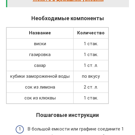
Необходимые компоненты
Название
Количество
виски
1 стак.
газировка
1 стак.
сахар
1 ст. л.
кубики замороженной воды
по вкусу
сок из лимона
2 ст. л.
сок из клюквы
1 стак.
Пошаговые инструкции
В большой емкости или графине соедините 1