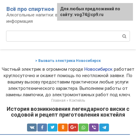
Перейти
Всё про спиртное
Для любых предложений по
к
Алкогольные напитки: виды, рецепты,
сайту: vog74@cp9.ru
контенту
информация
Поиск:
> Вызвать электрика Новосибирск
Частный электрик в огромном городе
Новосибирск
работает
круглосуточно и окажет помощь по неотложной заявке. По
вашему вызову предоставим практически любые услуги
электротехнического характера. Выполняем работы от
замены лампочки, до электромонтажных работ под ключ.
Главная
»
Коктейль
История возникновения легендарного виски с
содовой и рецепт приготовления коктейля