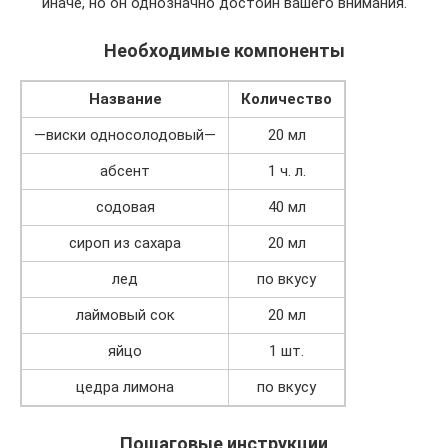
иначе, но он однозначно достоин вашего внимания.
Необходимые компоненты
Название
Количество
—виски односолодовый—
20 мл
абсент
1 ч. л.
содовая
40 мл
сироп из сахара
20 мл
лед
по вкусу
лаймовый сок
20 мл
яйцо
1 шт.
цедра лимона
по вкусу
Пошаговые инструкции