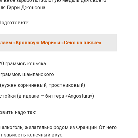
9 веке заработал золотую медаль для своего
еля Гарри Джонсона
Подготовьте:
елаем «Кровавую Мэри» и «Секс на пляже»
20 граммов коньяка
 граммов шампанского
а (нужен коричневый, тростниковый)
стойки (в идеале — биттера «Angostura»)
овить надо так:
алкоголь, желательно родом из Франции. От него
т зависеть конечный вкус.