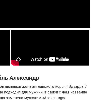
йль Александр
ой являлась жена английского короля Эдуарда 7
е подходил для мужчин, в связи с чем, название
ыло заменено мужским «Александр».