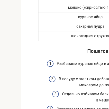
молоко (жирностью 1
куриное яйцо
сахарная пудра
шоколадная стружк
Пошагов
Разбиваем куриное яйцо и 
В посуду с желтком добав
миксером до по
Отдельно взбиваем белки
вмеши