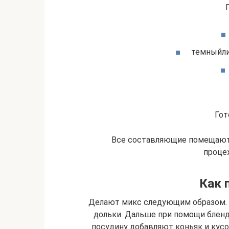
темныйли
Гот
Все составляющие помещаютс
проце
Как 
Делают микс следующим образом. С
дольки. Дальше при помощи блен
посудину добавляют коньяк и кус