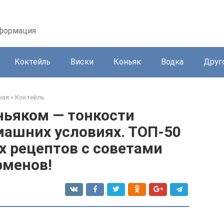
нформация
Коктейль
Виски
Коньяк
Водка
Друг
ная
»
Коктейль
ньяком — тонкости
машних условиях. ТОП-50
х рецептов с советами
рменов!