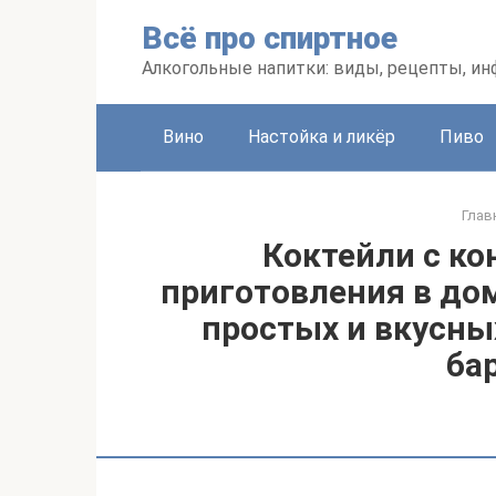
Перейти
Всё про спиртное
к
контенту
Алкогольные напитки: виды, рецепты, и
Вино
Настойка и ликёр
Пиво
Глав
Коктейли с ко
приготовления в до
простых и вкусны
ба