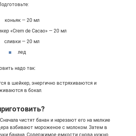
Подготовьте:
коньяк — 20 мл
кер «Crem de Cacao» — 20 мл
сливки — 20 мл
лед
овить надо так:
я в шейкер, энергично встряхиваются и
живаются в бокал.
приготовить?
начала чистят банан и нарезают его на мелкие
дера взбивают мороженое с молоком. Затем в
очки банана. Содержимое емкости снова нужно