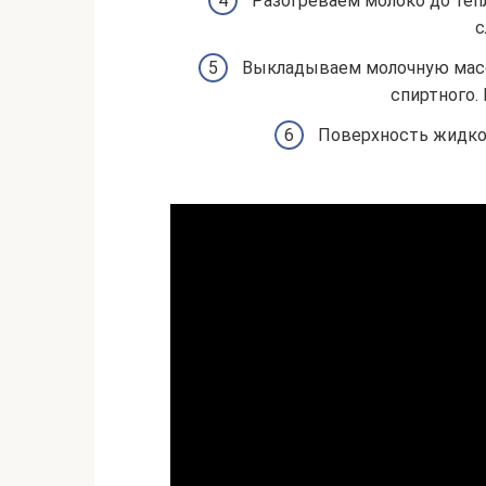
Разогреваем молоко до теп
с
Выкладываем молочную массу
спиртного.
Поверхность жидко