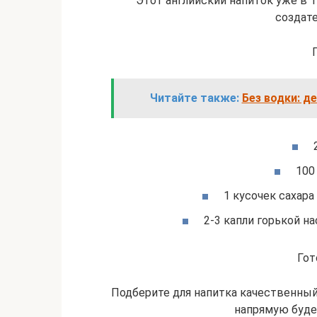
Этот английский напиток уже в 1
создат
Читайте также:
Без водки: д
100
1 кусочек сахар
2-3 капли горькой на
Гот
Подберите для напитка качественный 
напрямую буде