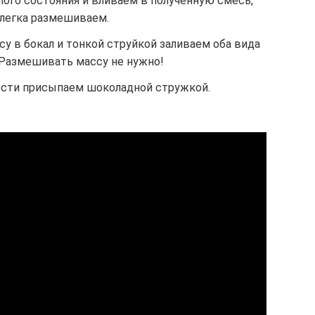
лого состояния и вливаем в полученную смесь,
легка размешиваем.
 в бокал и тонкой струйкой заливаем оба вида
 Размешивать массу не нужно!
сти присыпаем шоколадной стружкой.