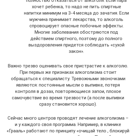
полностью отказаться от алкоголя. Если пара
хочет ребенка, то надо не пить спиртные
напитки минимум на 3-4 месяца до зачатия. Если
мужчина принимает лекарства, то алкоголь
спровоцирует опасные побочные эффекты.
Многие заболевания обостряются под
действием спиртного, поэтому до полного
выздоровления придется соблюдать «сухой
закон».
Важно трезво оценивать свое пристрастие к алкоголю.
При первых же признаках алкоголизма стоит
обращаться к специалисту. Тревожными звоночками
являются: постоянные мысли о выпивке, потеря
контроля в дозах, повторяющиеся запои, плохое
самочувствие во время трезвости (а после выпивки
сразу становится хорошо).
Сейчас много центров проводят лечение алкоголизма –
и у каждого своя программа. Например, в клинике
«Грааль» работают по принципу «очищай тело , блокируй