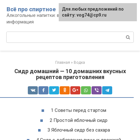
Перейти
Всё про спиртное
Для любых предложений по
к
Алкогольные напитки: виды, рецепты,
сайту: vog74@cp9.ru
контенту
информация
Поиск:
Главная
»
Водка
Сидр домашний — 10 домашних вкусных
рецептов приготовления
1 Советы перед стартом
2 Простой яблочный сидр
3 Яблочный сидр без сахара
4 Сидр с добавление винных дрожжей