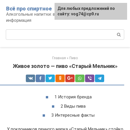
Перейти
Всё про спиртное
Для любых предложений по
к
Алкогольные напитки: виды, рецепты,
сайту: vog74@cp9.ru
контенту
информация
Поиск:
Главная
»
Пиво
Живое золото — пиво «Старый Мельник»
1 История бренда
2 Виды пива
3 Интересные факты
У поклонников пенного марка «Старый Мельник» стойко