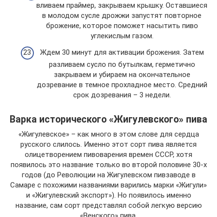
вливаем праймер, закрываем крышку. Оставшиеся
в молодом сусле дрожжи запустят повторное
брожение, которое поможет насытить пиво
углекислым газом.
Ждем 30 минут для активации брожения. Затем
разливаем сусло по бутылкам, герметично
закрываем и убираем на окончательное
дозревание в темное прохладное место. Средний
срок дозревания – 3 недели.
Варка исторического «Жигулевского» пива
«Жигулевское» – как много в этом слове для сердца
русского слилось. Именно этот сорт пива является
олицетворением пивоварения времен СССР, хотя
появилось это название только во второй половине 30-х
годов (до Революции на Жигулевском пивзаводе в
Самаре с похожими названиями варились марки «Жигули»
и «Жигулевский экспорт»). Но появилось именно
название, сам сорт представлял собой легкую версию
«Венского» пива.