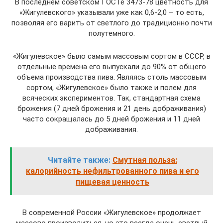
В последнем советском ГОСТе 3473-78 цветность для
«Жигулевского» указывали уже как 0,6-2,0 – то есть,
позволяя его варить от светлого до традиционно почти
полутемного.
«Жигулевское» было самым массовым сортом в СССР, в
отдельные времена его выпускали до 90% от общего
объема производства пива. Являясь столь массовым
сортом, «Жигулевское» было также и полем для
всяческих экспериментов. Так, стандартная схема
брожения (7 дней брожения и 21 день дображивания)
часто сокращалась до 5 дней брожения и 11 дней
дображивания.
Читайте также:
Смутная польза:
калорийность нефильтрованного пива и его
пищевая ценность
В современной России «Жигулевское» продолжает
массово производиться, но это всегда очень светлый