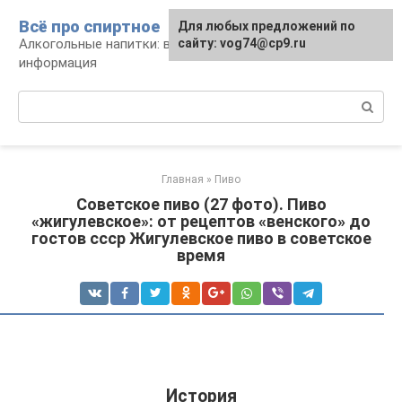
Перейти
Всё про спиртное
Для любых предложений по
к
Алкогольные напитки: виды, рецепты,
сайту: vog74@cp9.ru
контенту
информация
Поиск:
Главная
»
Пиво
Советское пиво (27 фото). Пиво
«жигулевское»: от рецептов «венского» до
гостов ссср Жигулевское пиво в советское
время
История