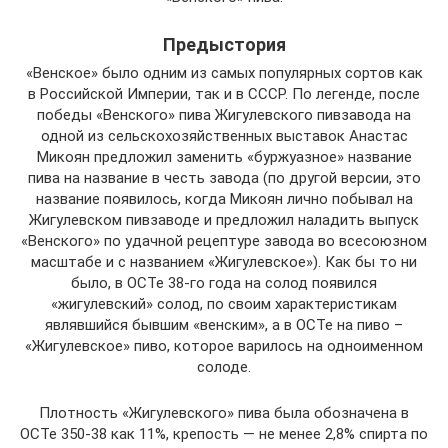
Предыстория
«Венское» было одним из самых популярных сортов как
в Российской Империи, так и в СССР. По легенде, после
победы «Венского» пива Жигулевского пивзавода на
одной из сельскохозяйственных выставок Анастас
Микоян предложил заменить «буржуазное» название
пива на название в честь завода (по другой версии, это
название появилось, когда Микоян лично побывал на
Жигулевском пивзаводе и предложил наладить выпуск
«Венского» по удачной рецептуре завода во всесоюзном
масштабе и с названием «Жигулевское»). Как бы то ни
было, в ОСТе 38-го года на солод появился
«жигулевский» солод, по своим характеристикам
являвшийся бывшим «венским», а в ОСТе на пиво –
«Жигулевское» пиво, которое варилось на одноименном
солоде.
Плотность «Жигулевского» пива была обозначена в
ОСТе 350-38 как 11%, крепость — не менее 2,8% спирта по