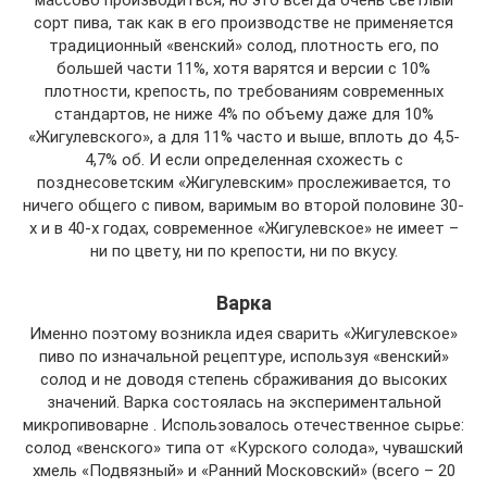
сорт пива, так как в его производстве не применяется
традиционный «венский» солод, плотность его, по
большей части 11%, хотя варятся и версии с 10%
плотности, крепость, по требованиям современных
стандартов, не ниже 4% по объему даже для 10%
«Жигулевского», а для 11% часто и выше, вплоть до 4,5-
4,7% об. И если определенная схожесть с
позднесоветским «Жигулевским» прослеживается, то
ничего общего с пивом, варимым во второй половине 30-
х и в 40-х годах, современное «Жигулевское» не имеет –
ни по цвету, ни по крепости, ни по вкусу.
Варка
Именно поэтому возникла идея сварить «Жигулевское»
пиво по изначальной рецептуре, используя «венский»
солод и не доводя степень сбраживания до высоких
значений. Варка состоялась на экспериментальной
микропивоварне . Использовалось отечественное сырье:
солод «венского» типа от «Курского солода», чувашский
хмель «Подвязный» и «Ранний Московский» (всего – 20