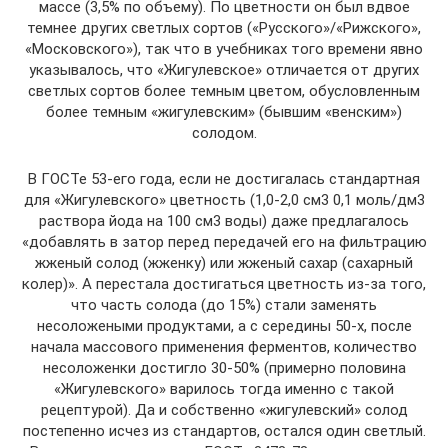
массе (3,5% по объему). По цветности он был вдвое
темнее других светлых сортов («Русского»/«Рижского»,
«Московского»), так что в учебниках того времени явно
указывалось, что «Жигулевское» отличается от других
светлых сортов более темным цветом, обусловленным
более темным «жигулевским» (бывшим «венским»)
солодом.
В ГОСТе 53-его года, если не достигалась стандартная
для «Жигулевского» цветность (1,0-2,0 см3 0,1 моль/дм3
раствора йода на 100 см3 воды) даже предлагалось
«добавлять в затор перед передачей его на фильтрацию
жженый солод (жженку) или жженый сахар (сахарный
колер)». А перестала достигаться цветность из-за того,
что часть солода (до 15%) стали заменять
несоложеными продуктами, а с середины 50-х, после
начала массового применения ферментов, количество
несоложенки достигло 30-50% (примерно половина
«Жигулевского» варилось тогда именно с такой
рецептурой). Да и собственно «жигулевский» солод
постепенно исчез из стандартов, остался один светлый.