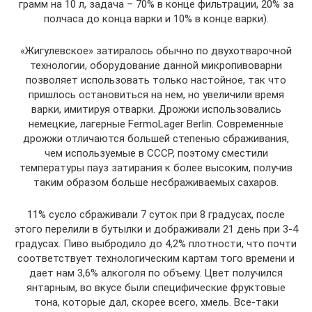
грамм на 10 л, задача – 70% в конце фильтрации, 20% за
полчаса до конца варки и 10% в конце варки).
«Жигулевское» затиралось обычно по двухотварочной
технологии, оборудование данной микропивоварни
позволяет использовать только настойное, так что
пришлось остановиться на нем, но увеличили время
варки, имитируя отварки. Дрожжи использовались
немецкие, лагерные FermoLager Berlin. Современные
дрожжи отличаются большей степенью сбраживания,
чем используемые в СССР, поэтому сместили
температуры пауз затирания к более высоким, получив
таким образом больше несбраживаемых сахаров.
11% сусло сбраживали 7 суток при 8 градусах, после
этого перелили в бутылки и дображивали 21 день при 3-4
градусах. Пиво выбродило до 4,2% плотности, что почти
соответствует технологическим картам того времени и
дает нам 3,6% алкоголя по объему. Цвет получился
янтарным, во вкусе были специфические фруктовые
тона, которые дал, скорее всего, хмель. Все-таки