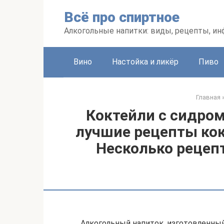
Перейти
Всё про спиртное
к
контенту
Алкогольные напитки: виды, рецепты, и
Вино
Настойка и ликёр
Пиво
Главная
Коктейли с сидром
лучшие рецепты кок
Несколько рецепт
Алкогольный напиток, изготовленны