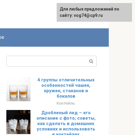
Для любых предложений по
сайту: vog74@cp9.ru
ое
Поиск:
4 группы отличительных
особенностей чашек,
кружек, стаканов и
бокалов
Коктейль
Дробленый лед – его
описание с фото; советы,
как сделать в домашних
условиях и использовать
в коктейлях