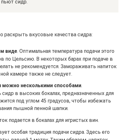
пьют сидр.
о раскрыть вкусовые качества сидра:
ом виде
. Оптимальная температура подачи этого
ов по Цельсию. В некоторых барах при подаче в
делать не рекомендуется. Замораживать напиток
ной камере также не следует.
л можно несколькими способами
.
ь сидр в высоких бокалах, предназначенных для
ржится под углом 45 градусов, чтобы избежать
вания пышной пенной шапки.
ок подается в бокалах для игристых вин.
ует особая традиция подачи сидра. Здесь его
ты, равной 1 метру. Таким образом, напиток