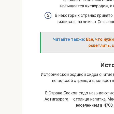
насыщается кислородом, а 
В некоторых странах принято 
выливать на землю. Согласно
Читайте также:
Всё, что нуж
осветлить, 
Исто
Исторической родиной сидра считает
не во всей стране, а в конкрет
В Стране Басков сидр называют «са
Астигаррага — столица напитка. Ме
населением в 4700 