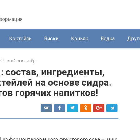
нформация
Коктейль
Виски
Коньяк
Водка
Друг
»
Настойка и ликёр
: состав, ингредиенты,
тейлей на основе сидра.
ов горячих напитков!
й из ферментированного фруктового сока – чаще