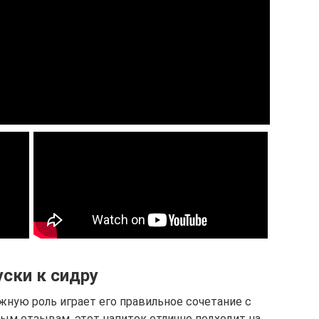
уски к сидру
жную роль играет его правильное сочетание с
ым отзывам, этот напиток отлично подходит на