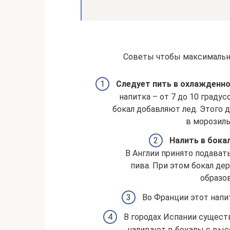
Советы чтобы максимальн
Следует пить в охлажденн
напитка – от 7 до 10 градус
бокал добавляют лед. Этого 
в морозиль
Налить в бока
В Англии принято подават
пива. При этом бокал де
образо
Во Франции этот напит
В городах Испании существ
наливают в бокалы с высо