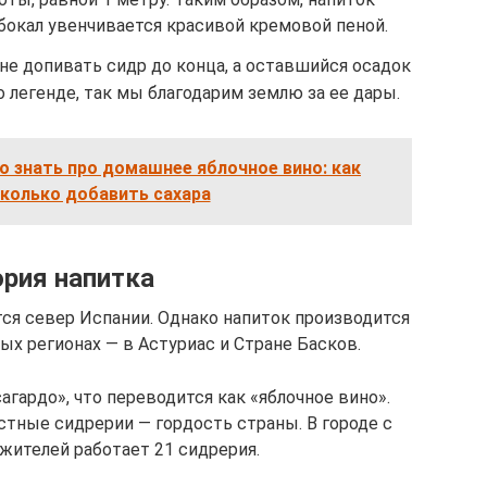
бокал увенчивается красивой кремовой пеной.
не допивать сидр до конца, а оставшийся осадок
 легенде, так мы благодарим землю за ее дары.
но знать про домашнее яблочное вино: как
сколько добавить сахара
рия напитка
ся север Испании. Однако напиток производится
ных регионах — в Астуриас и Стране Басков.
гардо», что переводится как «яблочное вино».
стные сидрерии — гордость страны. В городе с
жителей работает 21 сидрерия.