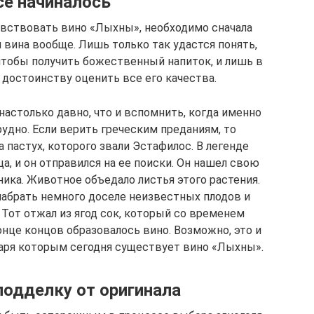
се начиналось
увствовать вино «Лыхны», необходимо сначала
 вина вообще. Лишь только так удастся понять,
 чтобы получить божественный напиток, и лишь в
 достоинству оценить все его качества.
астолько давно, что и вспомнить, когда именно
рудно. Если верить греческим преданиям, то
 пастух, которого звали Эстафилос. В легенде
ца, и он отправился на ее поиски. Он нашел свою
ика. Животное объедало листья этого растения.
набрать немного доселе неизвестных плодов и
 Тот отжал из ягод сок, который со временем
онце концов образовалось вино. Возможно, это и
даря которым сегодня существует вино «Лыхны».
подделку от оригинала