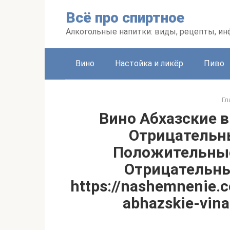
Перейти
Всё про спиртное
к
контенту
Алкогольные напитки: виды, рецепты, и
Вино
Настойка и ликёр
Пиво
Гл
Вино Абхазские 
Отрицательн
Положительные
Отрицательн
https://nashemnenie.
abhazskie-vina