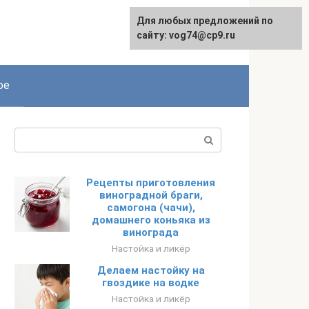
Для любых предложений по
сайту: vog74@cp9.ru
ое
Поиск:
Рецепты приготовления
виноградной браги,
самогона (чачи),
домашнего коньяка из
винограда
Настойка и ликёр
Делаем настойку на
гвоздике на водке
Настойка и ликёр