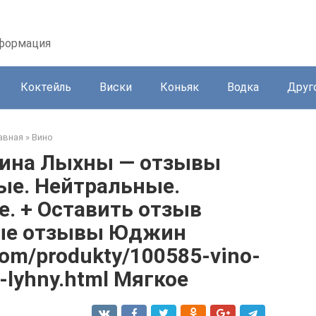
нформация
Коктейль
Виски
Коньяк
Водка
Друг
авная
»
Вино
вина Лыхны — отзывы
ые. Нейтральные.
. + Оставить отзыв
ые отзывы Юджин
com/produkty/100585-vino-
-lyhny.html Мягкое