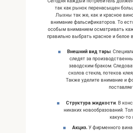
Сегодня каждый потребитель должен
так как рынок перенасыщен боль
Лыхны так же, как и красное вин
внимание фальсификаторов. То есть
особым вниманием осматривать кажд
правильно выбрать красное и белое в
Внешний вид тары
. Специал
следят за производственны
заводским браком. Следова
сколов стекла, потеков кл
Также уделите внимание и ф
поставляет
Структура жидкости
. В ко
никаких новообразований. Тол
какую-то 
Акциз.
У фирменного вина 