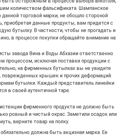
 быть осторожным в процессе выбора алкоголя,
шим количеством фальсификата. Шампанское
о данной торговой марки, не обошло стороной
, приобретая данные продукты, вам придется с
ую бутылку. В частности, чтобы не прогадать и
ино, в процессе покупки обращайте внимание на:
исты завода Вина и Воды Абхазии ответственно
м процессом, исключая поставки продукции с
тельно, на фирменных бутылках вы не увидите
ея, поврежденных крышек и прочих деформаций.
ормам бутылки. Каждый представитель линейки
ся в своей аутентичной таре.
нсистенции фирменного продукта не должно быть
ько ровный и чистый окрас. Заметили осадок или
муть, верните товар на полку.
обязательно должна быть акцизная марка. Ее