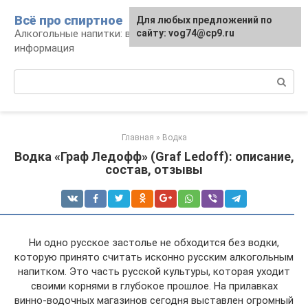
Перейти
Всё про спиртное
Для любых предложений по
к
Алкогольные напитки: виды, рецепты,
сайту: vog74@cp9.ru
контенту
информация
Поиск:
Главная
»
Водка
Водка «Граф Ледофф» (Graf Ledoff): описание,
состав, отзывы
Ни одно русское застолье не обходится без водки,
которую принято считать исконно русским алкогольным
напитком. Это часть русской культуры, которая уходит
своими корнями в глубокое прошлое. На прилавках
винно-водочных магазинов сегодня выставлен огромный