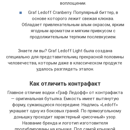
воплощении.
Graf Ledoff Cranberry. Популярный биттер, в
основе которого лежит свежая клюква.
Обладает привлекательным алым окрасом, ярким
ягодным ароматом и мягким привкусом с
продолжительным терпким послевкусием.
Знаете ли вы? Graf Ledoff Light была создана
специально для представительниц прекрасной половины
человечества, которым даже в классическом продукте
удалось разглядеть эталон.
Как отличить контрафакт
Главное отличие водки «Граф Ледофф» от контрафакта
— оригинальная бутылка. Емкость имеет вытянутую
форму, сужающуюся посередине. Надпись «Ledoff»
украшает одну из боковых граней. По прямоугольному
донышку проходит характерный «рисочный» узор.
Название бренда и логотип изготовителя
продублированы на крышке. Под самой крышкой