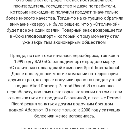
Это была катастрофа, так как пострадали все:
производитель, государство и даже потребители,
которые неожиданно получили продукт значительно
более низкого качества. Тогда-то на ситуацию обратили
внимание «сверху», и было решено, что у «Столичной»
будет все же один хозяин. Товарный знак возвращается
в «Союзплодоимпорт», который к тому моменту стал
уже закрытым акционерным обществом.
Правда, потом тоже началась неразбериха, так как в
1999 году ЗАО «Союзплодимпорт» продало марку
«Столичная» голландской компании Spirit International.
Далее последовали многие компании на территории
других стран, которые получили право на продажу этой
водки: Allied Domecq, Pernod Ricard. Это вызвало
неразбериху, поэтому некоторые компании потом стали
отказываться от продажи Столичной, а тот же Pernod
Ricard решил заняться другим водочным брендом —
водкой Абсолют. В итоге только к 2008 году ситуация
более или менее исправилась.