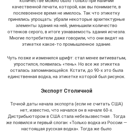
количестве можно было только при наличии
качественной печати, которой, как вы понимаете, в
послевоенное время не имелось. Так что этикетку
принялись упрощать: убрали некоторые архитектурные
элементы здания на ней, уменьшили количество
оттенков серого, в итоге узнаваемость здания исчезла.
Многие потребители даже говорили, что они видят на
этикетке какое-то промышленное здание.
Чуть позже и изменился шрифт: стал менее витиеватым,
упростился, появилась «тень». Но все же этикетка
осталась запоминающейся. Кстати, до 90-х это была
единственная водка, на этикетке которой был рисунок.
Экспорт Столичной
Точной даты начала экспорта (если не считать США)
нет, известно, что начался он в начале 60-х.
Дистрибьютором в США стала небезызвестная . Тогда
же появился и первый слоган: «Только водка из России —
настоящая русская водка». Тогда же было