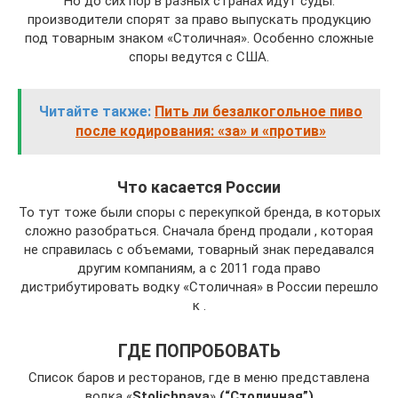
Но до сих пор в разных странах идут суды:
производители спорят за право выпускать продукцию
под товарным знаком «Столичная». Особенно сложные
споры ведутся с США.
Читайте также:
Пить ли безалкогольное пиво
после кодирования: «за» и «против»
Что касается России
То тут тоже были споры с перекупкой бренда, в которых
сложно разобраться. Сначала бренд продали , которая
не справилась с объемами, товарный знак передавался
другим компаниям, а с 2011 года право
дистрибутировать водку «Столичная» в России перешло
к .
ГДЕ ПОПРОБОВАТЬ
Список баров и ресторанов, где в меню представлена
водка «
Stolichnaya
»
(“Столичная”)