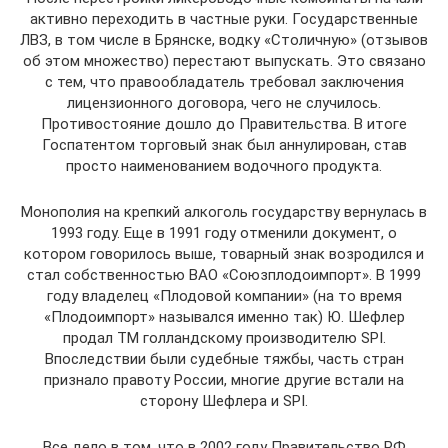
активно переходить в частные руки. Государственные
ЛВЗ, в том числе в Брянске, водку «Столичную» (отзывов
об этом множество) перестают выпускать. Это связано
с тем, что правообладатель требовал заключения
лицензионного договора, чего не случилось.
Противостояние дошло до Правительства. В итоге
Госпатентом торговый знак был аннулирован, став
просто наименованием водочного продукта.
Монополия на крепкий алкоголь государству вернулась в
1993 году. Еще в 1991 году отменили документ, о
котором говорилось выше, товарный знак возродился и
стал собственностью ВАО «Союзплодоимпорт». В 1999
году владелец «Плодовой компании» (на то время
«Плодоимпорт» назывался именно так) Ю. Шефлер
продал ТМ голландскому производителю SPI.
Впоследствии были судебные тяжбы, часть стран
признало правоту России, многие другие встали на
сторону Шефлера и SPI.
Все дело в том, что в 2002 году Правительство РФ