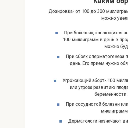
Каким обр
Дозировка- от 100 до 300 миллигра
можно увели
При болезнях, касающихся 
100 миллиграмм в день в пр
можно буд
При сбоях сперматогенеза 
день. Его прием нужно об
Угрожающий аборт- 100 милли
или угроза развитию плод
беременности 
При сосудистой болезни ил
миллиграмм 
Дерматологи назначают ви