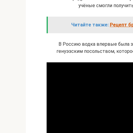
учёные смогли получить 
Читайте также:
Рецепт бр
В Россию водка впервые была за
генуэзским посольством, которое