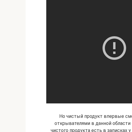
Но чистый продукт впервые смо
открывателями в данной области с
чистого продукта есть в записках у