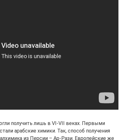
гли получить лишь в VI-VII веках. Первыми
тали арабские химики. Так, способ получения
 алхимика из Персии – Ар-Рази. Европейские же