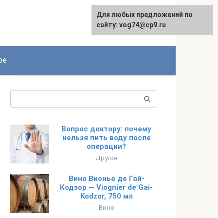
Для любых предложений по
сайту: vog74@cp9.ru
ое
Поиск:
Вопрос доктору: почему
нельзя пить воду после
операции?
Другое
Вино Вионье де Гай-
Кодзор — Viognier de Gai-
Kodzor, 750 мл
Вино