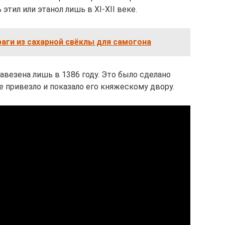
этил или этанол лишь в XI-XII веке.
аги из сахарной свёклы для самогона
везена лишь в 1386 году. Это было сделано
 привезло и показало его княжескому двору.