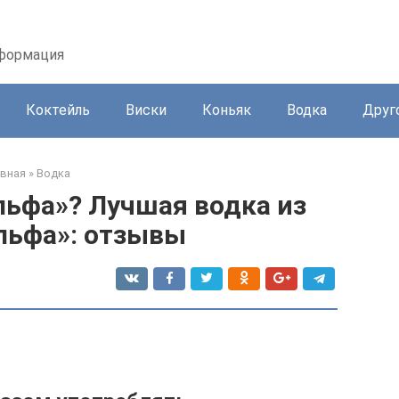
нформация
Коктейль
Виски
Коньяк
Водка
Друг
авная
»
Водка
льфа»? Лучшая водка из
льфа»: отзывы