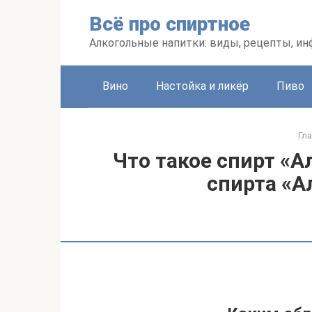
Перейти
Всё про спиртное
к
контенту
Алкогольные напитки: виды, рецепты, и
Вино
Настойка и ликёр
Пиво
Гл
Что такое спирт «А
спирта «А