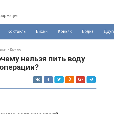
нформация
Коктейль
Виски
Коньяк
Водка
Друг
вная
»
Другое
очему нельзя пить воду
 операции?