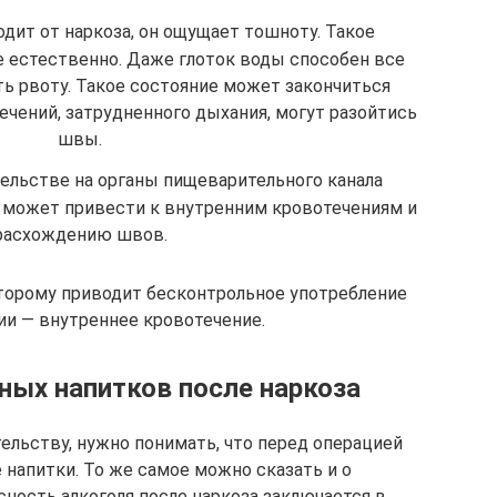
одит от наркоза, он ощущает тошноту. Такое
 естественно. Даже глоток воды способен все
ть рвоту. Такое состояние может закончиться
ечений, затрудненного дыхания, могут разойтись
швы.
льстве на органы пищеварительного канала
 может привести к внутренним кровотечениям и
расхождению швов.
оторому приводит бесконтрольное употребление
ии — внутреннее кровотечение.
ных напитков после наркоза
ельству, нужно понимать, что перед операцией
 напитки. То же самое можно сказать и о
ность алкоголя после наркоза заключается в