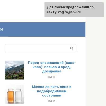
Для любых предложений по
сайту: vog74@cp9.ru
ое
Поиск:
Перец опьяняющий (кава-
кава): польза и вред,
дозировка
Вино
Можно ли пить вино в
недобродившем
состоянии
Вино