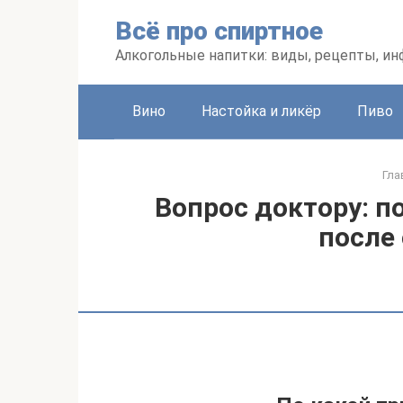
Перейти
Всё про спиртное
к
контенту
Алкогольные напитки: виды, рецепты, и
Вино
Настойка и ликёр
Пиво
Гла
Вопрос доктору: п
после