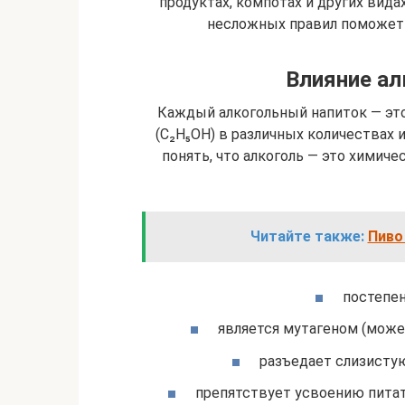
продуктах, компотах и других вида
несложных правил поможет
Влияние ал
Каждый алкогольный напиток — эт
(C₂H₅OH) в различных количествах 
понять, что алкоголь — это химиче
Читайте также:
Пиво 
постепен
является мутагеном (може
разъедает слизистую
препятствует усвоению пита