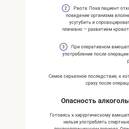
Рвота. Пока пациент отх
поведение организма вполне
усугубить и спровоцирова
плачевно — развитием кровот
При оперативном вмешате
употребление после операции
Самое серьезное последствие, к к
сразу после операц
Опасность алкоголь
Готовясь к хирургическому вмешат
нельзя употреблять спиртные
послеоперационном периоде. Опас