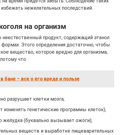
х на время придется забыть. Соблюдение таких
 избежать нежелательных последствий.
коголя на организм
о неестественный продукт, содержащий этанол
и формах. Этого определения достаточно, чтобы
ское вещество, которое вредно для организма,
потому что:
в бане – все о его вреде и пользе
но разрушает клетки мозга;
т изменять генетические программы клеток);
 желудка (буквально вызывает ожоги);
тельных веществ и выработке пищеварительных