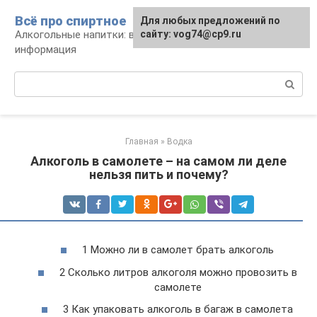
Перейти
Всё про спиртное
Для любых предложений по
к
Алкогольные напитки: виды, рецепты,
сайту: vog74@cp9.ru
контенту
информация
Поиск:
Главная
»
Водка
Алкоголь в самолете – на самом ли деле
нельзя пить и почему?
1 Можно ли в самолет брать алкоголь
2 Сколько литров алкоголя можно провозить в
самолете
3 Как упаковать алкоголь в багаж в самолета