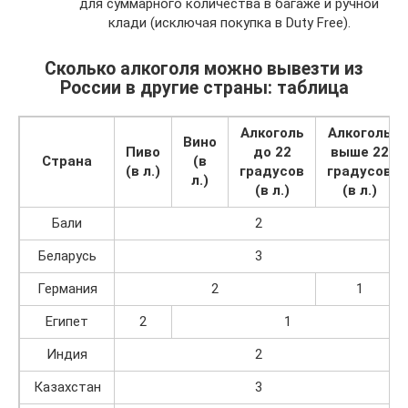
для суммарного количества в багаже и ручной
клади (исключая покупка в Duty Free).
Сколько алкоголя можно вывезти из
России в другие страны: таблица
Алкоголь
Алкоголь
Вино
Пиво
до 22
выше 22
Страна
(в
(в л.)
градусов
градусов
л.)
(в л.)
(в л.)
Бали
2
Беларусь
3
Германия
2
1
Египет
2
1
Индия
2
Казахстан
3