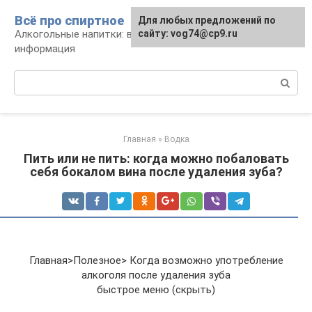
Перейти
Всё про спиртное
Для любых предложений по
к
Алкогольные напитки: виды, рецепты,
сайту: vog74@cp9.ru
контенту
информация
Поиск:
Главная
»
Водка
Пить или не пить: когда можно побаловать
себя бокалом вина после удаления зуба?
Главная>Полезное> Когда возможно употребление
алкоголя после удаления зуба
быстрое меню (скрыть)