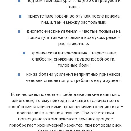
подъем температуры тела до 38.5 градусов и
выше;
присутствие горечи во рту как после приема
пищи, так и между застольями;
диспепсические явления – частые позывы на
тошноту, а также отрыжка воздухом, реже –
рвота желчью;
хроническая интоксикация – нарастание
слабости, снижение трудоспособности,
головные боли;
из-за боязни усиления неприятных признаков
человек опасается употреблять еду и худеет.
Если человек позволяет себе даже легкие напитки с
алкоголем, то ему приходится чаще сталкиваться с
подобными клиническими проявлениями холецистита –
воспаления в желчном пузыре. При отсутствии
полноценного комплексного лечения процесс
приобретает хронический характер, при котором риск