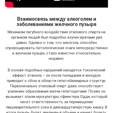
Взаимосвязь между алкоголем и
заболеваниями желчного пузыря
Механизм пагубного воздействия этилового спирта на
организм людей был подробно изучен врачами уже
давно. Однако о том, что алкоголь способен
спровоцировать патологические очаги непосредственно
в желчном пузыре, стало известно относительно
недавно.
В основе подобных нарушений находится токсический
эффект этанола – он после попадания в желудок
приводит к сбою в области гепатобилиарных структур.
Первоначально этиловый спирт даже способствует
усилению образования желчи гепатоцитами. Позже он
вызывает спазм мускулатуры сфинктера Одди, который
несет ответственность за перемещение
пищеварительного сока в двенадцатиперстную кишку. В
итоге пузырь будет увеличен в объеме и начнет болеть.