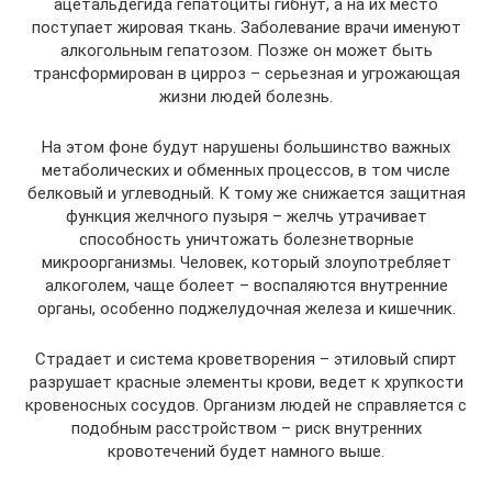
ацетальдегида гепатоциты гибнут, а на их место
поступает жировая ткань. Заболевание врачи именуют
алкогольным гепатозом. Позже он может быть
трансформирован в цирроз – серьезная и угрожающая
жизни людей болезнь.
На этом фоне будут нарушены большинство важных
метаболических и обменных процессов, в том числе
белковый и углеводный. К тому же снижается защитная
функция желчного пузыря – желчь утрачивает
способность уничтожать болезнетворные
микроорганизмы. Человек, который злоупотребляет
алкоголем, чаще болеет – воспаляются внутренние
органы, особенно поджелудочная железа и кишечник.
Страдает и система кроветворения – этиловый спирт
разрушает красные элементы крови, ведет к хрупкости
кровеносных сосудов. Организм людей не справляется с
подобным расстройством – риск внутренних
кровотечений будет намного выше.