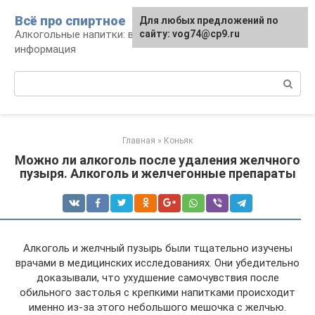
Перейти
Всё про спиртное
Для любых предложений по
к
Алкогольные напитки: виды, рецепты,
сайту: vog74@cp9.ru
контенту
информация
Поиск:
Главная
»
Коньяк
Можно ли алкоголь после удаления желчного
пузыря. Алкоголь и желчегонные препараты
Алкоголь и желчный пузырь были тщательно изучены
врачами в медицинских исследованиях. Они убедительно
доказывали, что ухудшение самочувствия после
обильного застолья с крепкими напитками происходит
именно из-за этого небольшого мешочка с желчью.