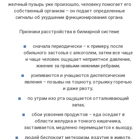
желчный пузырь уже произошло, человеку помогает его
собственный организм – он подает определенные
сигналы об ухудшении функционирования органа.
Признаки расстройства в билиарной системе:
сначала периодически – к примеру, после
обильного застолья с алкоголем, затем все чаще
и чаще человек ощущает неприятное давление,
жжение за правыми нижними ребрами;
усиливаются и учащаются диспепсические
явления – позывы на тошноту, отрыжку горечью
и даже рвоту;
по утрам изо рта ощущается отталкивающий
запах;
сбои усвоения продуктов – еда оседает в
области желудка и тонкого кишечника,
застаивается, медленно перемещается к выходу;
людей беспокоит метеоризм, вздутие в животе,