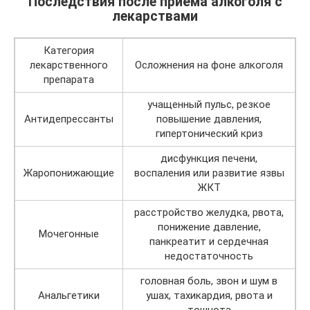
Последствия после приёма алкоголя с
лекарствами
Категория
лекарственного
Осложнения на фоне алкоголя
препарата
учащенный пульс, резкое
Антидепрессанты
повышение давления,
гипертонический криз
дисфункция печени,
Жаропонижающие
воспаления или развитие язвы
ЖКТ
расстройство желудка, рвота,
понижение давление,
Мочегонные
панкреатит и сердечная
недостаточность
головная боль, звон и шум в
Анальгетики
ушах, тахикардия, рвота и
тошнота