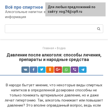
Перейти
Всё про спиртное
Для любых предложений по
к
Алкогольные напитки: виды, рецепты,
сайту: vog74@cp9.ru
контенту
информация
Поиск:
Главная
»
Водка
Давление после алкоголя: способы лечения,
препараты и народные средства
В народе бытует мнение, что некоторые виды спиртных
напитков в определенной дозировке способны не
только понижать артериальное давление, но и даже
лечат гипертонию. Так, алкоголь понижает или повышает
давление? Это вполне оправданный вопрос, ведь если