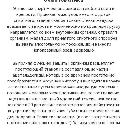
Этиловый спирт – основа алкоголя любого вида и
крепости. Проникая в желудок вместе с дозой
спиртного, этанол сквозь тонкие стенки желудка
всасывается в кровь и молниеносно по кровяному руслу
направляется ко всем внутренним органам, отравляя
организм. Малая доля принятого спиртного способна
вызвать алкогольную интоксикацию и нанести
непоправимый вред здоровью.
Выполняя функцию защиты, организм расщепляет
поступающий этанол на составляющие части –
ацетальдегиды, которые со временем постепенно
преобразуются в уксусную кислоту и выводятся наружу
естественным путем через мочевыводящую систему, с
потовыми железами через повышенное потоотделение.
Ацетальдегид – мощный ядовитый токсин, вещество,
которое в 30 раз сильнее самого алкоголя действует на
внутренние органы, вызывая губительные последствия
для здоровья. Развитие похмелья (в простонаречии это
состояние называют отходняк) базируется на высоком