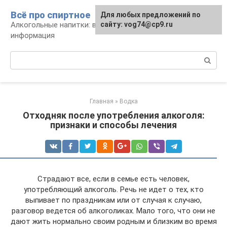
Перейти
Всё про спиртное
Для любых предложений по
к
Алкогольные напитки: виды, рецепты,
сайту: vog74@cp9.ru
контенту
информация
Поиск:
Главная
»
Водка
Отходняк после употребления алкоголя:
признаки и способы лечения
Страдают все, если в семье есть человек,
употребляющий алкоголь. Речь не идет о тех, кто
выпивает по праздникам или от случая к случаю,
разговор ведется об алкоголиках. Мало того, что они не
дают жить нормально своим родным и близким во время