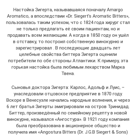
Настойка Зигерта, называвшаяся поначалу Amargo
Aromatico, а впоследствии «Dr. Siegert’s Aromatic Bitters»,
пользовалась таким успехом, что с 1824 года хирург стал
не только предлагать её своим пациентам, но и
продавать всем желающим. А когда в 1850 году он ушёл
в отставку, то построил собственную винокурню и
зарегистрировал . В последующие двадцать лет
целебные свойства биттера Зигерта оценили
потребители по обе стороны Атлантики. К примеру, эта
горькая настойка была любимым лекарством Марка
Твена.
Сыновья доктора Зигерта: Карлос, Адольф и Луис, –
унаследовали отцовское предприятие в 1870 году.
Вскоре в Венесуэле начались народные волнения, и через
6 лет братья Зигерты эмигрировали на остров Тринидад.
Биттер, произведённый по семейному рецепту в новой
винокурне, назывался «Ангостура». В 1921 году компания
была преобразована в акционерное общество и
получила имя «Angostura Bitters (Dr. J.G.B Siegert & Sons)