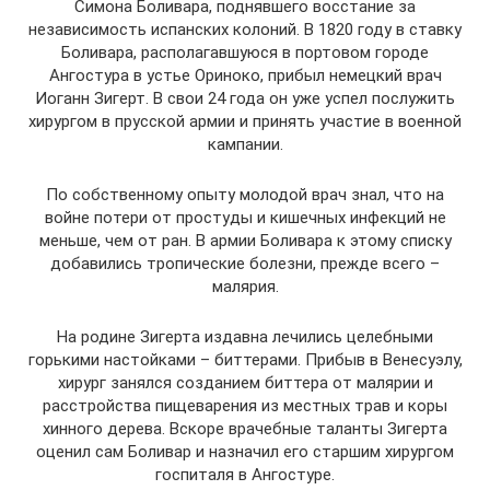
Симона Боливара, поднявшего восстание за
независимость испанских колоний. В 1820 году в ставку
Боливара, располагавшуюся в портовом городе
Ангостура в устье Ориноко, прибыл немецкий врач
Иоганн Зигерт. В свои 24 года он уже успел послужить
хирургом в прусской армии и принять участие в военной
кампании.
По собственному опыту молодой врач знал, что на
войне потери от простуды и кишечных инфекций не
меньше, чем от ран. В армии Боливара к этому списку
добавились тропические болезни, прежде всего –
малярия.
На родине Зигерта издавна лечились целебными
горькими настойками – биттерами. Прибыв в Венесуэлу,
хирург занялся созданием биттера от малярии и
расстройства пищеварения из местных трав и коры
хинного дерева. Вскоре врачебные таланты Зигерта
оценил сам Боливар и назначил его старшим хирургом
госпиталя в Ангостуре.