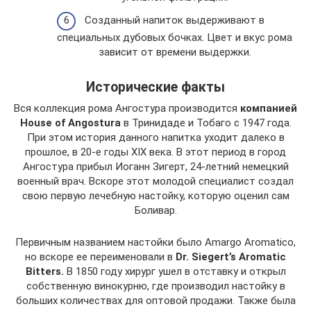
Созданный напиток выдерживают в
специальных дубовых бочках. Цвет и вкус рома
зависит от времени выдержки.
Исторические факты
Вся коллекция рома Ангостура производится
компанией
House of Angostura
в Тринидаде и Тобаго с 1947 года.
При этом история данного напитка уходит далеко в
прошлое, в 20-е годы XIX века. В этот период в город
Ангостура прибыл Иоганн Зигерт, 24-летний немецкий
военный врач. Вскоре этот молодой специалист создал
свою первую лечебную настойку, которую оценил сам
Боливар.
Первичным названием настойки было Amargo Aromatico,
но вскоре ее переименовали в
Dr. Siegert’s Aromatic
Bitters.
В 1850 году хирург ушел в отставку и открыл
собственную винокурню, где производил настойку в
больших количествах для оптовой продажи. Также была