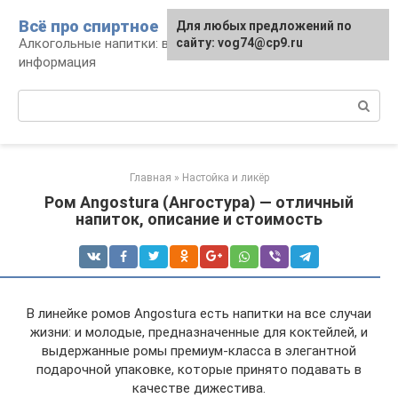
Перейти
Всё про спиртное
Для любых предложений по
к
Алкогольные напитки: виды, рецепты,
сайту: vog74@cp9.ru
контенту
информация
Поиск:
Главная
»
Настойка и ликёр
Ром Angostura (Ангостура) — отличный
напиток, описание и стоимость
В линейке ромов Angostura есть напитки на все случаи
жизни: и молодые, предназначенные для коктейлей, и
выдержанные ромы премиум-класса в элегантной
подарочной упаковке, которые принято подавать в
качестве дижестива.