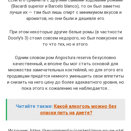
Если его сравнить с другими самыми ходовыми ромами
(Bacardi superior и Barcelo blanco), то он был заметно
лучше их — там был лишь спирт с минимумом вкусов и
ароматов, но они были и дешевле его.
При этом некоторые другие белые ромы (в частности
Doorly’s 3) стоил совсем недорого, но был повкуснее не
то что тех, но и этого.
Одним словом ром Angostura reserva безусловно
качественный, и вполне бы мог стать основой для
множества замечательных коктейлей, но для этого его
продавцам придётся немного уменьшить свои аппетиты
и снизить на него цену до более адекватного уровня, но
пока этого к сожалению не наблюдается…
Читайте также:
Какой алкоголь можно без
опаски пить на диете?
Источник: https://irecommend.ru/content/mog-no-ne-stal