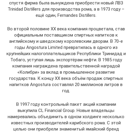
спустя фирма была вынуждена приобрести новый ЛВЗ
Trinidad Distillers для производства рома, а в 1973 году –
ещё один, Fernandes Distillers.
Во второй половине XX века компания процветала, став
официальным поставщиком спиртных напитков к
английскому и шведскому королевским дворам. В 70-е
годы Angostura Limited превратилась в одного из
крупнейших налогоплательщиков Республики Тринидад и
Тобаго, уступая лишь экспортёрам нефти. В 1985 году
компания награждена правительственной наградой
«Колибри» за вклад в промышленное развитие
государства. К концу XX века объём продаж спиртных
напитков Angostura составлял 20 миллионов литров в
год.
В 1997 году контрольный пакет акций компании
выкупила CL Financial Group. Новые владельцы
намеревались объединить в одном холдинге несколько
известных производителей карибского рома. С этой
целью они приобрели знаменитый ямайский бренд