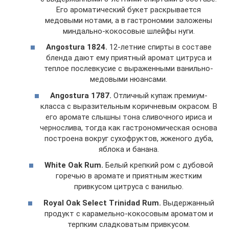
Его ароматический букет раскрывается
медовыми нотами, а в гастрономии заложены
миндально-кокосовые шлейфы нуги.
Angostura 1824.
12-летние спирты в составе
бленда дают ему приятный аромат цитруса и
теплое послевкусие с выраженными ванильно-
медовыми нюансами.
Angostura 1787.
Отличный купаж премиум-
класса с выразительным коричневым окрасом. В
его аромате слышны тона сливочного ириса и
чернослива, тогда как гастрономическая основа
построена вокруг сухофруктов, жженого дуба,
яблока и банана.
White Oak Rum.
Белый крепкий ром с дубовой
горечью в аромате и приятным жестким
привкусом цитруса с ванилью.
Royal Oak Select Trinidad Rum.
Выдержанный
продукт с карамельно-кокосовым ароматом и
терпким сладковатым привкусом.