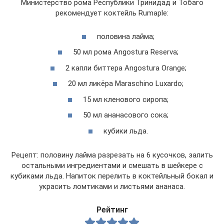
Министерство рома Республики Тринидад и Тобаго
рекомендует коктейль Rumaple:
половина лайма;
50 мл рома Angostura Reserva;
2 капли биттера Angostura Orange;
20 мл ликёра Maraschino Luxardo;
15 мл кленового сиропа;
50 мл ананасового сока;
кубики льда.
Рецепт: половину лайма разрезать на 6 кусочков, залить
остальными ингредиентами и смешать в шейкере с
кубиками льда. Напиток перелить в коктейльный бокал и
украсить ломтиками и листьями ананаса.
Рейтинг