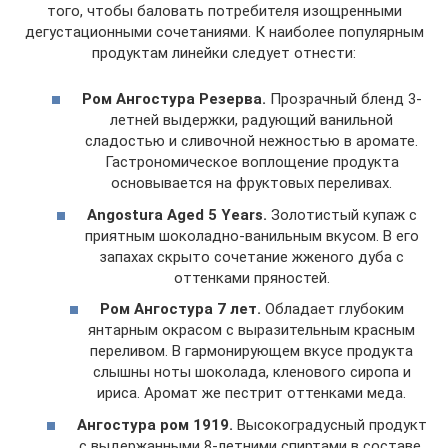
того, чтобы баловать потребителя изощренными
дегустационными сочетаниями. К наиболее популярным
продуктам линейки следует отнести:
Ром Ангостура Резерва.
Прозрачный бленд 3-
летней выдержки, радующий ванильной
сладостью и сливочной нежностью в аромате.
Гастрономическое воплощение продукта
основывается на фруктовых переливах.
Angostura Aged 5 Years.
Золотистый купаж с
приятным шоколадно-ванильным вкусом. В его
запахах скрыто сочетание жженого дуба с
оттенками пряностей.
Ром Ангостура 7 лет.
Обладает глубоким
янтарным окрасом с выразительным красным
переливом. В гармонирующем вкусе продукта
слышны ноты шоколада, кленового сиропа и
ириса. Аромат же пестрит оттенками меда.
Ангостура ром 1919.
Высокоградусный продукт
с выдержанными 8-летними спиртами в составе.