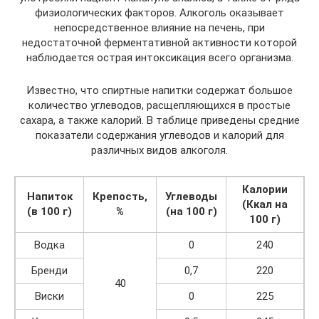
физиологических факторов. Алкоголь оказывает
непосредственное влияние на печень, при
недостаточной ферментативной активности которой
наблюдается острая интоксикация всего организма.
Известно, что спиртные напитки содержат большое
количество углеводов, расщепляющихся в простые
сахара, а также калорий. В таблице приведены средние
показатели содержания углеводов и калорий для
различных видов алкоголя.
Калории
Напиток
Крепость,
Углеводы
(Ккал на
(в 100 г)
%
(на 100 г)
100 г)
Водка
0
240
Бренди
0,7
220
40
Виски
0
225