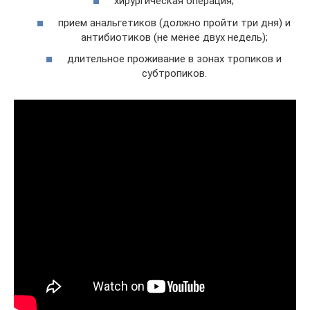
хирургическая операция;
прием анальгетиков (должно пройти три дня) и
антибиотиков (не менее двух недель);
длительное проживание в зонах тропиков и
субтропиков.