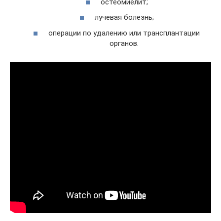
остеомиелит;
лучевая болезнь;
операции по удалению или трансплантации
органов.