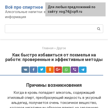
Перейти
Всё про спиртное
Для любых предложений по
к
Алкогольные напитки: виды, рецепты,
сайту: vog74@cp9.ru
контенту
информация
Поиск:
Главная
»
Другое
Как быстро избавиться от похмелья на
работе: проверенные и эффективные методы
Причины возникновения
Когда в кровь попадает алкоголь, содержащий
этиловый спирт, преобразующий жидкость в уксусный
альдегид, получается очень токсичное вещество,
которое негативным образом влияет на сердечную