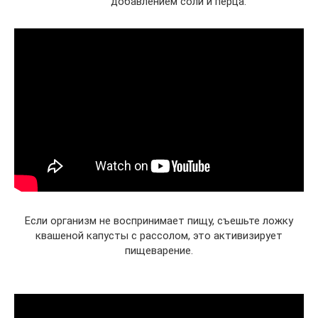
добавлением соли и перца.
Если организм не воспринимает пищу, съешьте ложку
квашеной капусты с рассолом, это активизирует
пищеварение.