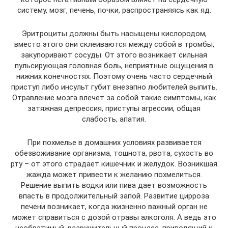
систему, мозг, печень, почки, распространяясь как яд.
Эритроциты должны быть насыщены кислородом,
вместо этого они склеиваются между собой в тромбы,
закупоривают сосуды. От этого возникает сильная
пульсирующая головная боль, неприятные ощущения в
нижних конечностях. Поэтому очень часто сердечный
приступ либо инсульт губит внезапно любителей выпить.
Отравление мозга влечет за собой такие симптомы, как
затяжная депрессия, приступы агрессии, общая
слабость, апатия.
При похмелье в домашних условиях развивается
обезвоживание организма, тошнота, рвота, сухость во
рту – от этого страдает кишечник и желудок. Возникшая
жажда может привести к желанию похмелиться.
Решение выпить водки или пива дает возможность
впасть в продолжительный запой. Развитие цирроза
печени возникает, когда жизненно важный орган не
может справиться с дозой отравы алкоголя. А ведь это
необратимый, разрушительный процесс, приводящий к