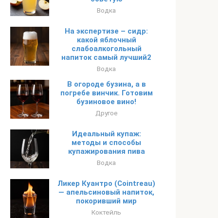
Водка
На экспертизе – сидр:
какой яблочный
слабоалкогольный
напиток самый лучший2
Водка
В огороде бузина, а в
погребе винчик. Готовим
бузиновое вино!
Другое
Идеальный купаж:
методы и способы
купажирования пива
Водка
Ликер Куантро (Cointreau)
— апельсиновый напиток,
покоривший мир
Коктейль