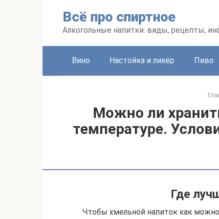
Перейти
Всё про спиртное
к
контенту
Алкогольные напитки: виды, рецепты, и
Вино
Настойка и ликёр
Пиво
Гла
Можно ли хранит
температуре. Услови
Где луч
Чтобы хмельной напиток как можно