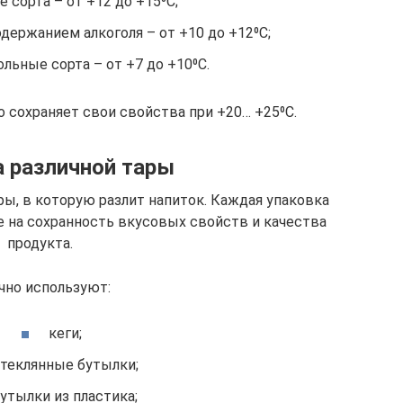
е сорта – от +12 до +15⁰С;
держанием алкоголя – от +10 до +12⁰С;
льные сорта – от +7 до +10⁰С.
 сохраняет свои свойства при +20… +25⁰С.
 различной тары
ры, в которую разлит напиток. Каждая упаковка
 на сохранность вкусовых свойств и качества
продукта.
чно используют:
кеги;
теклянные бутылки;
утылки из пластика;