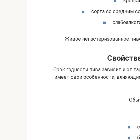
крепки
сорта со средним со
слабоалкого
Живое непастеризованное пиво
Свойства
Срок годности пива зависит и от та
имеет свои особенности, влияющие
Обы
с
б