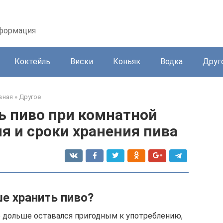
нформация
Коктейль
Виски
Коньяк
Водка
Друг
вная
»
Другое
ь пиво при комнатной
я и сроки хранения пива
ше хранить пиво?
 дольше оставался пригодным к употреблению,