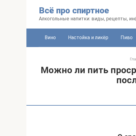
Перейти
Всё про спиртное
к
контенту
Алкогольные напитки: виды, рецепты, и
Вино
Настойка и ликёр
Пиво
Гл
Можно ли пить проср
пос