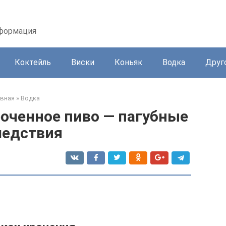
нформация
Коктейль
Виски
Коньяк
Водка
Друг
авная
»
Водка
оченное пиво — пагубные
ледствия