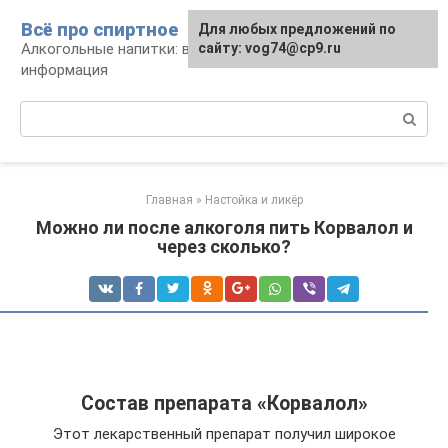
Перейти
Всё про спиртное
Для любых предложений по
к
Алкогольные напитки: виды, рецепты,
сайту: vog74@cp9.ru
контенту
информация
Поиск:
Главная
»
Настойка и ликёр
Можно ли после алкоголя пить Корвалол и
через сколько?
Состав препарата «Корвалол»
Этот лекарственный препарат получил широкое