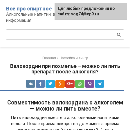
Перейти
Всё про спиртное
Для любых предложений по
к
Алкогольные напитки: виды, рецепты,
сайту: vog74@cp9.ru
контенту
информация
Поиск:
Главная
»
Настойка и ликёр
Валокордин при похмелье – можно ли пить
препарат после алкоголя?
Совместимость валокордина с алкоголем
— можно ли пить вместе?
Пить валокордин вместе с алкогольными напитками
нельзя. После приема лекарства до момента приема
алкоголя должно пройти как минимум 3-4 часа.