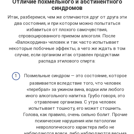
Отличие похмельного и абстинентного
синдромов
Итак, разберемся, чем же отличаются друг от друга эти
два состояния, и при котором можно попытаться
избавиться от плохого самочувствия,
спровоцированного приемом алкоголя. После
«Валокордина» человек и так часто испытывает
некоторые побочные эффекты, а чего же ждать в том
случае, если организм итак отравлен продуктами
распада этилового спирта:
Похмельные синдром — это состояние, которое
развивается вследствие того, что человек
«перебрал» за ужином вина, водки или любого
иного алкогольного напитка. Грубо говоря, это
отравление организма. С утра человек
испытывает тошноту, его может стошнить.
Голова, как правило, очень сильно болит. Прочие
психические нарушения или патологии
неврологического характера либо не
наблюдаются вовсе, либо наблюдаются весьма