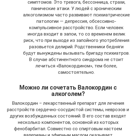
симптомов. Это тревога, бессонница, страхи,
панические атаки. У людей с хроническим
алкоголизмом часто развивают психиатрические
патологии — депрессия, обсессивно-
компульсивное расстройство. Если человек
иногда входит в запои, то со временем велик
риск, что при выходе из запойного употребления
разовьется делирий. Родственники бедняги
будут вынуждены вызывать бригаду психиатров.
В случае абстинентного синдрома не стоит
лечиться «Валокордином», тем более,
самостоятельно.
Можно ли сочетать Валокордин с
алкоголем?
Валокордин – лекарственный препарат для лечения
расстройств сердечно-сосудистой системы, неврозов и
других возбужденных состояний. В его состав входят
несколько компонентов, основной из которых
фенобарбитал. Совместно со спиртовым настоем
валерианы и эфирным маслом оказывает