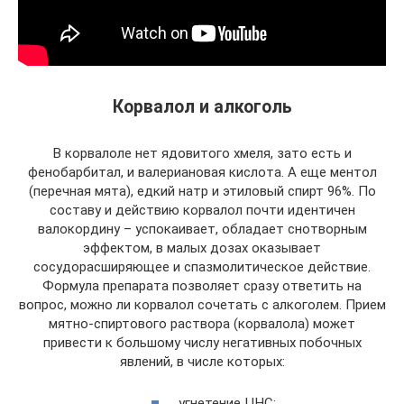
Корвалол и алкоголь
В корвалоле нет ядовитого хмеля, зато есть и
фенобарбитал, и валериановая кислота. А еще ментол
(перечная мята), едкий натр и этиловый спирт 96%. По
составу и действию корвалол почти идентичен
валокордину – успокаивает, обладает снотворным
эффектом, в малых дозах оказывает
сосудорасширяющее и спазмолитическое действие.
Формула препарата позволяет сразу ответить на
вопрос, можно ли корвалол сочетать с алкоголем. Прием
мятно-спиртового раствора (корвалола) может
привести к большому числу негативных побочных
явлений, в числе которых:
угнетение ЦНС;