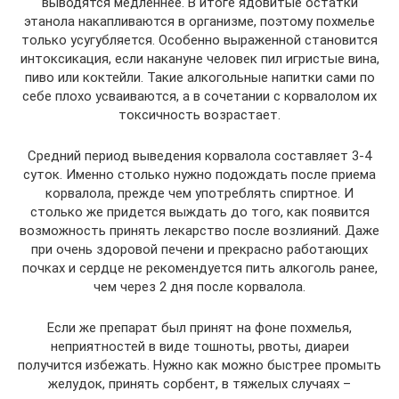
выводятся медленнее. В итоге ядовитые остатки
этанола накапливаются в организме, поэтому похмелье
только усугубляется. Особенно выраженной становится
интоксикация, если накануне человек пил игристые вина,
пиво или коктейли. Такие алкогольные напитки сами по
себе плохо усваиваются, а в сочетании с корвалолом их
токсичность возрастает.
Средний период выведения корвалола составляет 3-4
суток. Именно столько нужно подождать после приема
корвалола, прежде чем употреблять спиртное. И
столько же придется выждать до того, как появится
возможность принять лекарство после возлияний. Даже
при очень здоровой печени и прекрасно работающих
почках и сердце не рекомендуется пить алкоголь ранее,
чем через 2 дня после корвалола.
Если же препарат был принят на фоне похмелья,
неприятностей в виде тошноты, рвоты, диареи
получится избежать. Нужно как можно быстрее промыть
желудок, принять сорбент, в тяжелых случаях –