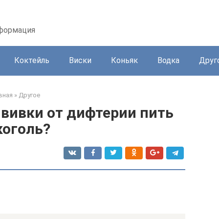
нформация
Коктейль
Виски
Коньяк
Водка
Друг
вная
»
Другое
вивки от дифтерии пить
коголь?