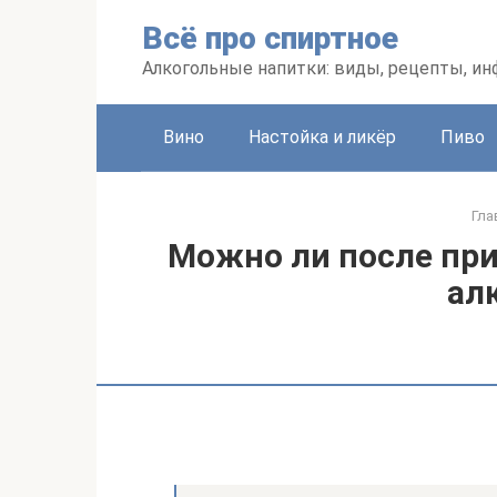
Перейти
Всё про спиртное
к
контенту
Алкогольные напитки: виды, рецепты, и
Вино
Настойка и ликёр
Пиво
Гла
Можно ли после при
ал