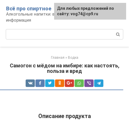
Перейти
Всё про спиртное
Для любых предложений по
к
Алкогольные напитки: виды, рецепты,
сайту: vog74@cp9.ru
контенту
информация
Поиск:
Главная
»
Водка
Самогон с мёдом на имбире: как настоять,
польза и вред
Описание продукта