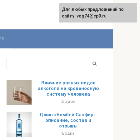
Для любых предложений по
сайту: vog74@cp9.ru
ое
Поиск:
Влияние разных видов
алкоголя на кровеносную
систему человека
Другое
Джин «Бомбей Сапфир»:
описание, состав и
отзывы
Водка