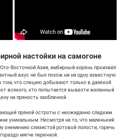
ирной настойки на самогоне
 Юго-Восточной Азии, имбирный корень произвёл
антный вкус не был похож ни на одну известную
о том, что специю добывают только в далёкой
ают всякого, кто попытается вывезти желанный
ену на пряность заоблачной.
игающей пряной остроты с неожиданно сладким
ине уникальным. Несмотря на то, что маленький
му онемению слизистой ротовой полости, горечь
 гораздо мягче перечной.