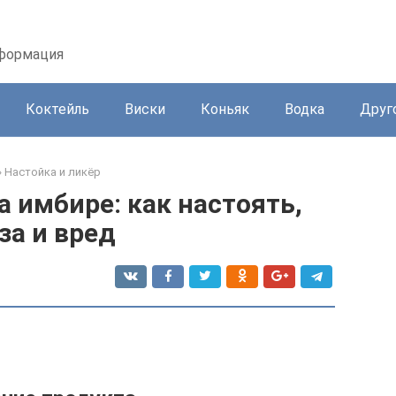
нформация
Коктейль
Виски
Коньяк
Водка
Друг
»
Настойка и ликёр
 имбире: как настоять,
за и вред