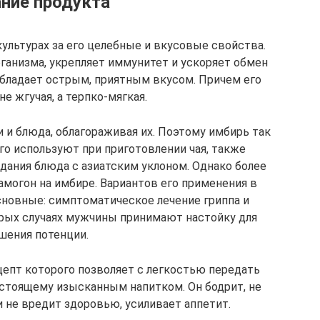
ние продукта
ультурах за его целебные и вкусовые свойства.
ганизма, укрепляет иммунитет и ускоряет обмен
обладает острым, приятным вкусом. Причем его
не жгучая, а терпко-мягкая.
и и блюда, облагораживая их. Поэтому имбирь так
го используют при приготовлении чая, также
дания блюда с азиатским уклоном. Однако более
могон на имбире. Вариантов его применения в
сновные: симптоматическое лечение гриппа и
орых случаях мужчины принимают настойку для
шения потенции.
цепт которого позволяет с легкостью передать
настоящему изысканным напитком. Он бодрит, не
 не вредит здоровью, усиливает аппетит.