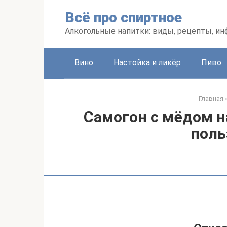
Перейти
Всё про спиртное
к
контенту
Алкогольные напитки: виды, рецепты, и
Вино
Настойка и ликёр
Пиво
Главная
Самогон с мёдом на
поль