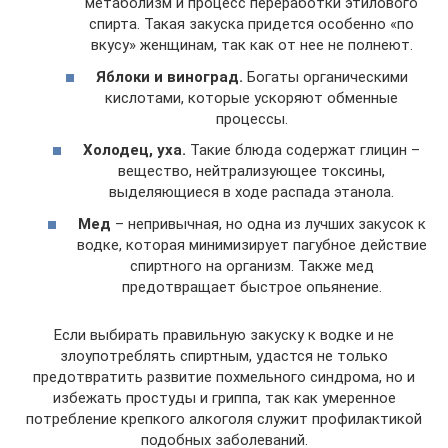
метаболизм и процесс переработки этилового
спирта. Такая закуска придется особенно «по
вкусу» женщинам, так как от нее не полнеют.
Яблоки и виноград.
Богаты органическими
кислотами, которые ускоряют обменные
процессы.
Холодец, уха.
Такие блюда содержат глицин –
вещество, нейтрализующее токсины,
выделяющиеся в ходе распада этанола.
Мед
– непривычная, но одна из лучших закусок к
водке, которая минимизирует пагубное действие
спиртного на организм. Также мед
предотвращает быстрое опьянение.
Если выбирать правильную закуску к водке и не
злоупотреблять спиртным, удастся не только
предотвратить развитие похмельного синдрома, но и
избежать простуды и гриппа, так как умеренное
потребление крепкого алкоголя служит профилактикой
подобных заболеваний.