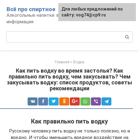
Перейти
Всё про спиртное
Для любых предложений по
к
Алкогольные напитки: виды, рецепты,
сайту: vog74@cp9.ru
контенту
информация
Поиск:
Главная
»
Водка
Как пить водку во время застолья? Как
правильно пить водку, чем закусывать? Чем
закусывать водку: список продуктов, советы
рекомендации
Как правильно пить водку
Русскому человеку пить водку не только полезно, но и
вредно. И чтобы уменьшить вредное воздействие на