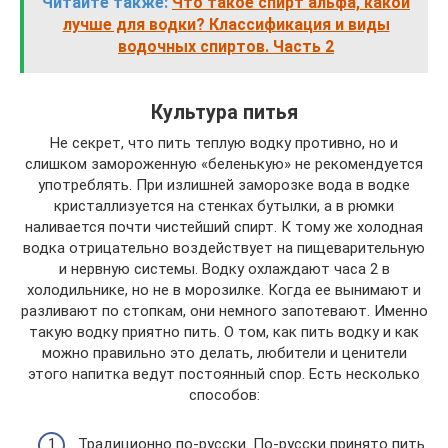
Читайте также:
Что такое спирт альфа, какой
лучше для водки? Классификация и виды
водочных спиртов. Часть 2
Культура питья
Не секрет, что пить теплую водку противно, но и
слишком замороженную «беленькую» не рекомендуется
употреблять. При излишней заморозке вода в водке
кристаллизуется на стенках бутылки, а в рюмки
наливается почти чистейший спирт. К тому же холодная
водка отрицательно воздействует на пищеварительную
и нервную системы. Водку охлаждают часа 2 в
холодильнике, но не в морозилке. Когда ее вынимают и
разливают по стопкам, они немного запотевают. Именно
такую водку приятно пить. О том, как пить водку и как
можно правильно это делать, любители и ценители
этого напитка ведут постоянный спор. Есть несколько
способов:
Традиционно по-русски. По-русски принято пить