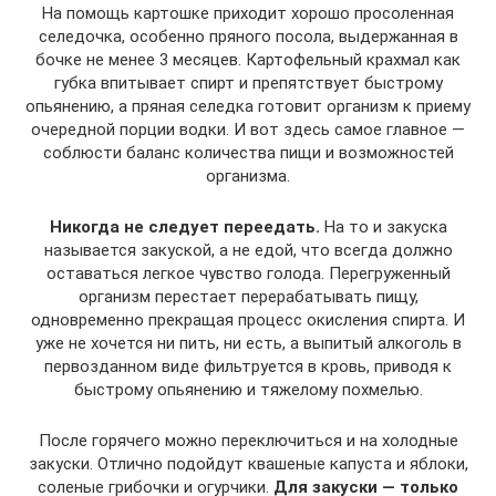
На помощь картошке приходит хорошо просоленная
селедочка, особенно пряного посола, выдержанная в
бочке не менее 3 месяцев. Картофельный крахмал как
губка впитывает спирт и препятствует быстрому
опьянению, а пряная селедка готовит организм к приему
очередной порции водки. И вот здесь самое главное —
соблюсти баланс количества пищи и возможностей
организма.
Никогда не следует переедать.
На то и закуска
называется закуской, а не едой, что всегда должно
оставаться легкое чувство голода. Перегруженный
организм перестает перерабатывать пищу,
одновременно прекращая процесс окисления спирта. И
уже не хочется ни пить, ни есть, а выпитый алкоголь в
первозданном виде фильтруется в кровь, приводя к
быстрому опьянению и тяжелому похмелью.
После горячего можно переключиться и на холодные
закуски. Отлично подойдут квашеные капуста и яблоки,
соленые грибочки и огурчики.
Для закуски — только