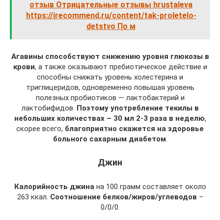
отзыв Отрицательные отзывы hrustaleva
https://irecommend.ru/content/tak-proletelo-
detstvo По м
Агавины способствуют снижению уровня глюкозы в
крови
, а также оказывают пребиотическое действие и
способны снижать уровень холестерина и
триглицеридов, одновременно повышая уровень
полезных пробиотиков — лактобактерий и
лактобифидов.
Поэтому употребление текилы в
небольших количествах – 30 мл 2-3 раза в неделю
,
скорее всего,
благоприятно скажется на здоровье
больного сахарным диабетом
.
Джин
Калорийность джина
на 100 грамм составляет около
263 ккал.
Соотношение белков/жиров/углеводов
–
0/0/0.