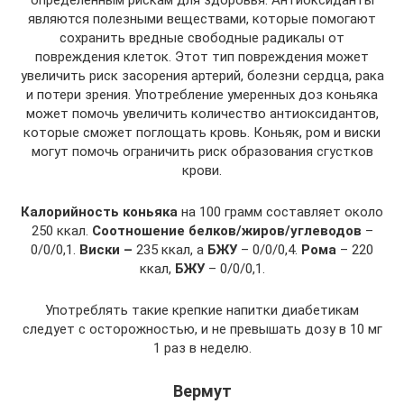
определенным рискам для здоровья. Антиоксиданты
являются полезными веществами, которые помогают
сохранить вредные свободные радикалы от
повреждения клеток. Этот тип повреждения может
увеличить риск засорения артерий, болезни сердца, рака
и потери зрения. Употребление умеренных доз коньяка
может помочь увеличить количество антиоксидантов,
которые сможет поглощать кровь. Коньяк, ром и виски
могут помочь ограничить риск образования сгустков
крови.
Калорийность коньяка
на 100 грамм составляет около
250 ккал.
Соотношение белков/жиров/углеводов
–
0/0/0,1.
Виски –
235 ккал, а
БЖУ
– 0/0/0,4.
Рома
– 220
ккал,
БЖУ
– 0/0/0,1.
Употреблять такие крепкие напитки диабетикам
следует с осторожностью, и не превышать дозу в 10 мг
1 раз в неделю.
Вермут