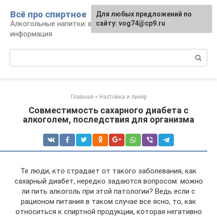
Перейти
Всё про спиртное
Для любых предложений по
к
Алкогольные напитки: виды, рецепты,
сайту: vog74@cp9.ru
контенту
информация
Поиск:
Главная
»
Настойка и ликёр
Совместимость сахарного диабета с
алкоголем, последствия для организма
Те люди, кто страдает от такого заболевания, как
сахарный диабет, нередко задаются вопросом: можно
ли пить алкоголь при этой патологии? Ведь если с
рационом питания в таком случае все ясно, то, как
относиться к спиртной продукции, которая негативно