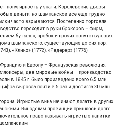
ет популярность у знати. Королевские дворы
любые деньги, но шампанское все еще трудно
ылки часто взрываются. Постепенно торговля
зводство переходит в руки брокеров – фирм,
ением бутылок, пробок и прочих сопутствующих
дома шампанского, существующие до сих пор:
743), «Клико» (1772), «Редерер» (1776).
 Францию и Европу – Французская революция,
иллоксеры, две мировые войны – производство
сли в 1845 г. было произведено всего 6,5 млн
 цифра выросла почти в 5 раз и достигла 30 млн.
торона. Игристые вина начинают делать в других
анскими. Виноделам провинции пришлось долго
ключительное право называть игристые напитки
шампанским.