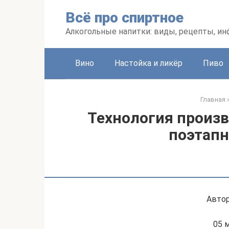
Перейти
Всё про спиртное
к
контенту
Алкогольные напитки: виды, рецепты, и
Вино
Настойка и ликёр
Пиво
Главная
Технология произ
поэтапн
Автор
05 