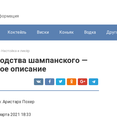
нформация
Коктейль
Виски
Коньяк
Водка
Друг
»
Настойка и ликёр
водства шампанского —
ое описание
: Аристарх Похер
марта 2021 18:33