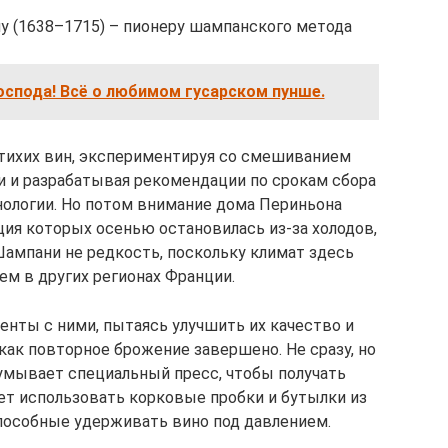
у (1638–1715) – пионеру шампанского метода
оспода! Всё о любимом гусарском пунше.
 тихих вин, экспериментируя со смешиванием
и и разрабатывая рекомендации по срокам сбора
хнологии. Но потом внимание дома Периньона
ия которых осенью остановилась из-за холодов,
Шампани не редкость, поскольку климат здесь
ем в других регионах Франции.
нты с ними, пытаясь улучшить их качество и
 как повторное брожение завершено. Не сразу, но
думывает специальный пресс, чтобы получать
ает использовать корковые пробки и бутылки из
способные удерживать вино под давлением.