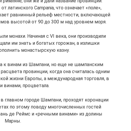
римляне, они же и дали название провинции.
т латинского Campania, что означает «поле»,
ражает равнинный рельеф местности, включающей
мов высотой от 90 до 300 м над уровнем моря.
и монахи. Начиная с VI века, они производили
щали им знать и богатых горожан, а излишки
пополнить монастырскую казну.
а к винам из Шампани, но еще не шампанским
од расцвета провинции, когда она считалась одним
кой жизни Европы, а международная торговля, в
и винами, процветала.
в главном городе Шампани, проходят коронации
етах по этому поводу многочисленных гостей
ань де Реймс и «речными винами» из долины
Марны.