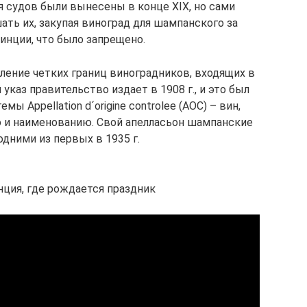
судов были вынесены в конце XIX, но сами
ть их, закупая виноград для шампанского за
инции, что было запрещено.
вление четких границ виноградников, входящих в
каз правительство издает в 1908 г., и это был
ы Appellation d´origine controlee (АОС) – вин,
 и наименованию. Свой апелласьон шампанские
одними из первых в 1935 г.
ция, где рождается праздник