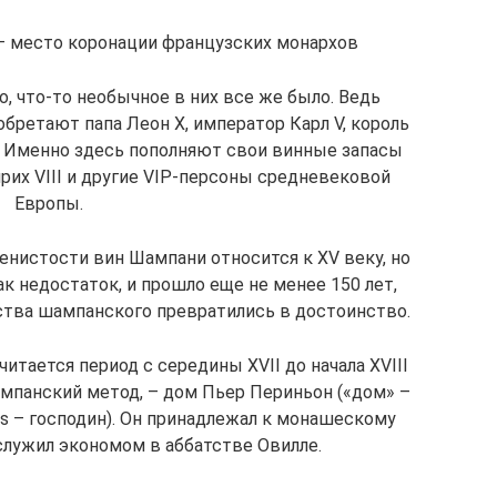
– место коронации французских монархов
о, что-то необычное в них все же было. Ведь
бретают папа Леон X, император Карл V, король
р. Именно здесь пополняют свои винные запасы
нрих VIII и другие VIP-персоны средневековой
Европы.
енистости вин Шампани относится к XV веку, но
к недостаток, и прошло еще не менее 150 лет,
ства шампанского превратились в достоинство.
тается период с середины XVII до начала XVIII
мпанский метод, – дом Пьер Периньон («дом» –
s – господин). Он принадлежал к монашескому
служил экономом в аббатстве Овилле.