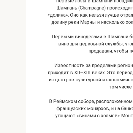
Первые лозы в Шампани посадили 
Шампань (Champagne) происходит о
«долина». Оно как нельзя лучше от
долину реки Марны и несколько хол
Первыми виноделами в Шампани был
вино для церковной службы, уго
продавали, чтобы 
Известность за пределами регион
приходит в XII–XIII веках. Это пери
из центров культурной и экономичес
том числе 
В Реймском соборе, расположенном 
французских монархов, и на банк
угощают «винами с холмов» Монт