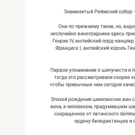
Знаменитый Реймский собор 
Они по-прежнему тихие, но, видн
неслучайно виноградники здесь прио
Генрих IV, английский лорд-канцле
Франциск I, английский король Ге
Первое упоминание о шипучести и п
тогда это рассматривали скорее ка
чтобы привычные нам сегодня каче
Эпохой рождения шампанских вин счи
века, а человеком, придумавшим ша
сокращенное от латинского dominu
ордену бенедиктинцев и 