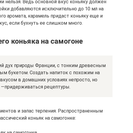
и нельзя. Ведь основной вкус коньяку должен
ойки добавляются исключительно до 10 мл на
ого аромата, карамель придаст коньяку еще и
ус, если бухнуть ее слишком много.
го коньяка на самогоне
ий дух природы Франции, с тонким древесным
м букетом. Создать напиток с похожим на
вкусом в домашних условиях непросто, но
е —придерживаться рецептуры.
диентов и запас терпения. Распространенным
ассический коньяк на самогонке:
як на самогонке