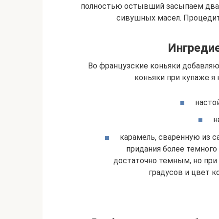
полностью остывший засыпаем два 
сивушных масел. Процедит
Ингреди
Во французские коньяки добавляют
коньяки при купаже я 
настой
н
карамель, сваренную из с
придания более темного 
достаточно темным, но при
градусов и цвет к