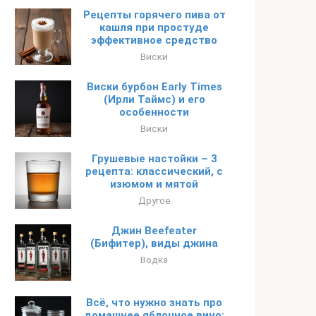
Рецепты горячего пива от
кашля при простуде
эффективное средство
Виски
Виски бурбон Early Times
(Ирли Таймс) и его
особенности
Виски
Грушевые настойки – 3
рецепта: классический, с
изюмом и мятой
Другое
Джин Beefeater
(Бифитер), виды джина
Водка
Всё, что нужно знать про
домашнее яблочное вино: