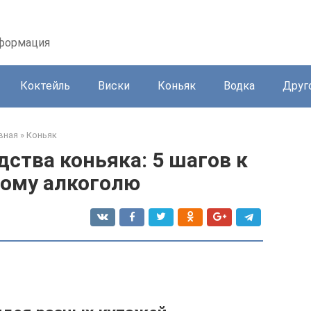
нформация
Коктейль
Виски
Коньяк
Водка
Друг
вная
»
Коньяк
ства коньяка: 5 шагов к
ому алкоголю