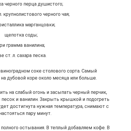
а черного перца душистого;
л. крупнолистового черного чая;
ристаллика марганцовки;
щепотка соды;
ри грамма ванилина;
е ст. л. сахара песка.
 виноградном соке столового сорта. Самый
на дубовой коре около месяца или больше.
ить на слабый огонь и засыпать черный перчик,
й песок и ванилин. Закрыть крышкой и подогреть
будет достигнута нужная температура, снимают с
настояться пару минут.
 полного остывания. В теплый добавляем кофе. В