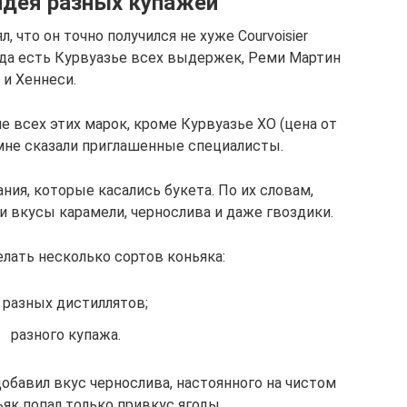
идея разных купажей
, что он точно получился не хуже Courvoisier
егда есть Курвуазье всех выдержек, Реми Мартин
и Хеннеси.
 всех этих марок, кроме Курвуазье ХО (цена от
 мне сказали приглашенные специалисты.
ния, которые касались букета. По их словам,
 вкусы карамели, чернослива и даже гвоздики.
лать несколько сортов коньяка:
 разных дистиллятов;
разного купажа.
добавил вкус чернослива, настоянного на чистом
ьяк попал только привкус ягоды.