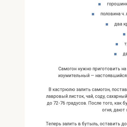
горошинк
половина ч. 
два к
т
дв
Самогон нужно приготовить на
изумительный — настоявшийся 
В кастрюлю залить самогон, постав
лавровый листок, чай, соду, сахарны
до 72-76 градусов. После того, как 
огня, дают 
Теперь залить в бутыль, оставить до