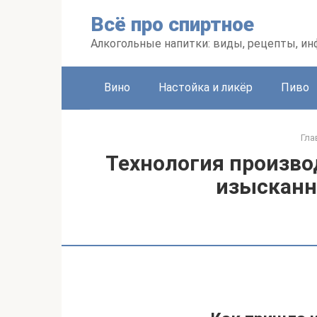
Перейти
Всё про спиртное
к
контенту
Алкогольные напитки: виды, рецепты, и
Вино
Настойка и ликёр
Пиво
Гла
Технология производ
изысканн