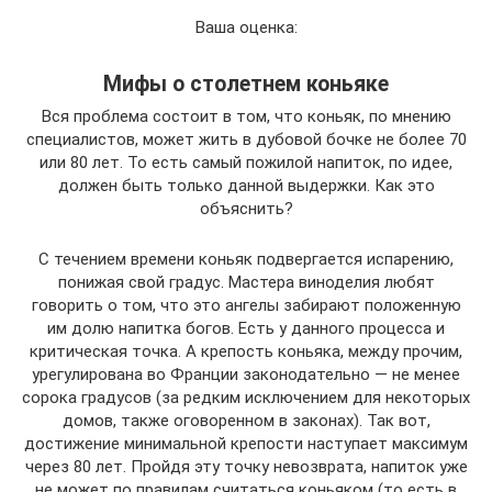
Ваша оценка:
Мифы о столетнем коньяке
Вся проблема состоит в том, что коньяк, по мнению
специалистов, может жить в дубовой бочке не более 70
или 80 лет. То есть самый пожилой напиток, по идее,
должен быть только данной выдержки. Как это
объяснить?
С течением времени коньяк подвергается испарению,
понижая свой градус. Мастера виноделия любят
говорить о том, что это ангелы забирают положенную
им долю напитка богов. Есть у данного процесса и
критическая точка. А крепость коньяка, между прочим,
урегулирована во Франции законодательно — не менее
сорока градусов (за редким исключением для некоторых
домов, также оговоренном в законах). Так вот,
достижение минимальной крепости наступает максимум
через 80 лет. Пройдя эту точку невозврата, напиток уже
не может по правилам считаться коньяком (то есть в