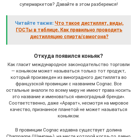
супермаркетов? Давайте в этом разберемся!
Читайте также:
Что такое дистиллят, виды,
ГОСТы в таблице. Как правильно проводить
дистилляцию спирта/самогона?
Откуда появился коньяк?
Как гласит международное законодательство торговли
— коньяком может называться только тот продукт,
который произведен из виноградного дистиллята во
французской провинции с названием Cognac. Все
остальные аналоги по всему миру не имеют права носить
это название и именоваться «виноградный бренди».
Соответственно, даже «Арарат», несмотря на мировое
качество, признанное планетой не может называться
коньяком.
В провинции Cognac издавна существует долина
Champagne (Шампань), на месте которой когда-то давно