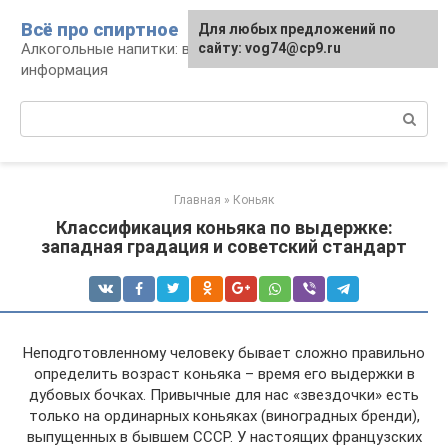
Перейти
Всё про спиртное
Для любых предложений по
к
Алкогольные напитки: виды, рецепты,
сайту: vog74@cp9.ru
контенту
информация
Поиск:
Главная
»
Коньяк
Классификация коньяка по выдержке:
западная градация и советский стандарт
Неподготовленному человеку бывает сложно правильно
определить возраст коньяка – время его выдержки в
дубовых бочках. Привычные для нас «звездочки» есть
только на ординарных коньяках (виноградных бренди),
выпущенных в бывшем СССР. У настоящих французских