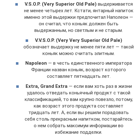
V.S.O.P. (Very Superior Old Pale)
выдерживается
не менее четырех лет. Кстати, янтарный напиток
именно этой выдержки предпочитал Наполеон —
он считал, что коньяк должен быть
выдержанным, но светлым и не старым.
V.V.S.O.P. (Very Very Superior Old Pale)
обозначает выдержку не менее пяти лет — такой
коньяк можно считать элитным.
Napoleon
— в честь единственного императора
Франции назван коньяк, возраст которого
составляет пятнадцать лет.
Extra, Grand Extra
— если вам хоть раз в жизни
удалось отведать коньячный продукт с такой
классификацией, то вам крупно повезло, потому,
как возраст этого продукта составляет
тридцать лет. А, если вы решили порадовать
себя столь прекрасным напитком, постарайтесь
о нем собрать максимум информации во
избежание подделки.