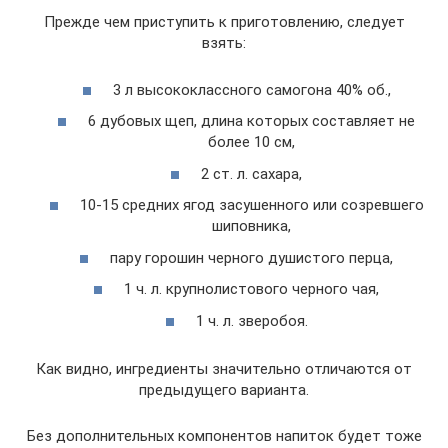
Прежде чем приступить к приготовлению, следует
взять:
3 л высококлассного самогона 40% об.,
6 дубовых щеп, длина которых составляет не
более 10 см,
2 ст. л. сахара,
10-15 средних ягод засушенного или созревшего
шиповника,
пару горошин черного душистого перца,
1 ч. л. крупнолистового черного чая,
1 ч. л. зверобоя.
Как видно, ингредиенты значительно отличаются от
предыдущего варианта.
Без дополнительных компонентов напиток будет тоже