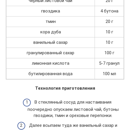
черный листовой чай
20 г
гвоздика
4 бутона
тмин
20 г
кора дуба
10 г
ванильный сахар
10 г
гранулированный сахар
100 г
лимонная кислота
5-7 гранул
бутилированная вода
100 мл
Технология приготовления
В стеклянный сосуд для настаивания
поочередно опускаем листовой чай, бутоны
гвоздики, тмин и ореховые перепонки.
Далее всыпаем туда же ванильный сахар и