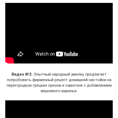
Видео №2.
Опытный народный умелец предлагает
попробовать фирменный рецепт домашней настойки на
перегородках грецких орехов и самогоне с добавлением
вишневого варенья.