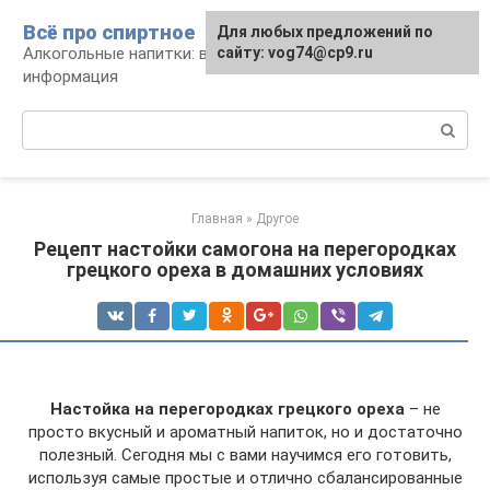
Перейти
Всё про спиртное
Для любых предложений по
к
Алкогольные напитки: виды, рецепты,
сайту: vog74@cp9.ru
контенту
информация
Поиск:
Главная
»
Другое
Рецепт настойки самогона на перегородках
грецкого ореха в домашних условиях
Настойка на перегородках грецкого ореха
– не
просто вкусный и ароматный напиток, но и достаточно
полезный. Сегодня мы с вами научимся его готовить,
используя самые простые и отлично сбалансированные