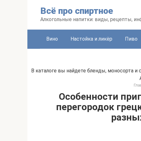
Перейти
Всё про спиртное
к
контенту
Алкогольные напитки: виды, рецепты, и
Вино
Настойка и ликёр
Пиво
В каталоге вы найдете бленды, моносорта и с
Гла
Особенности приг
перегородок грецк
разны