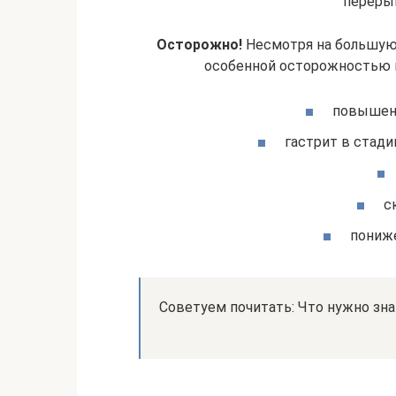
переры
Осторожно!
Несмотря на большую 
особенной осторожностью ил
повышенн
гастрит в стади
с
пониже
Советуем почитать: Что нужно зна