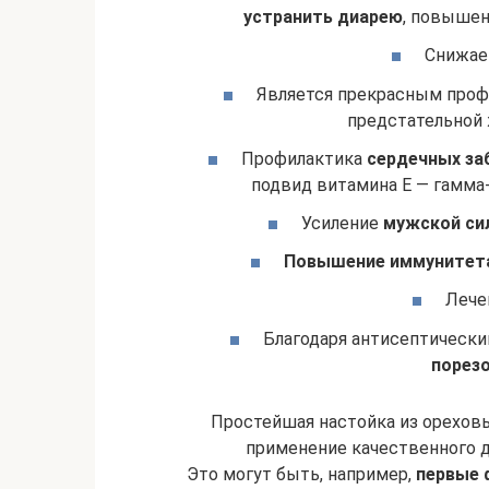
устранить диарею
, повышен
Снижа
Является прекрасным про
предстательной 
Профилактика
сердечных за
подвид витамина Е — гамма
Усиление
мужской си
Повышение иммунитет
Лече
Благодаря антисептически
порезо
Простейшая настойка из орехов
применение качественного д
Это могут быть, например,
первые 