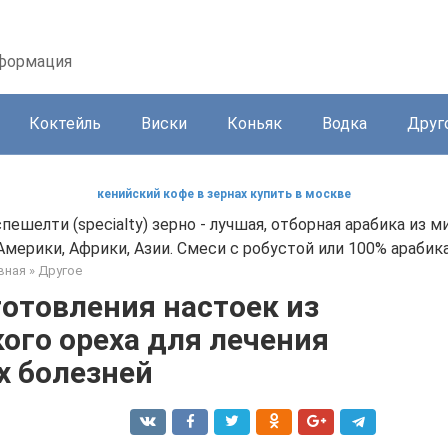
нформация
Коктейль
Виски
Коньяк
Водка
Друг
кенийский кофе в зернах купить в москве
пешелти (specialty) зерно - лучшая, отборная арабика из 
Америки, Африки, Азии. Смеси с робустой или 100% арабика
вная
»
Другое
отовления настоек из
ого ореха для лечения
х болезней