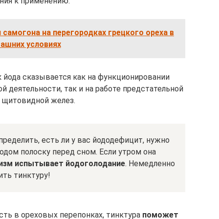
ния к применению:
 самогона на перегородках грецкого ореха в
ашних условиях
 йода сказывается как на функционировании
й деятельности, так и на работе предстательной
 щитовидной желез.
ределить, есть ли у вас йододефицит, нужно
дом полоску перед сном. Если утром она
изм испытывает йодоголодание
. Немедленно
ить тинктуру!
есть в ореховых перепонках, тинктура
поможет