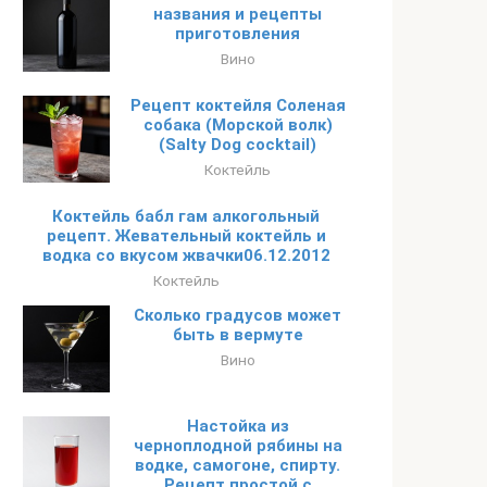
названия и рецепты
приготовления
Вино
Рецепт коктейля Соленая
собака (Морской волк)
(Salty Dog cocktail)
Коктейль
Коктейль бабл гам алкогольный
рецепт. Жевательный коктейль и
водка со вкусом жвачки06.12.2012
Коктейль
Сколько градусов может
быть в вермуте
Вино
Настойка из
черноплодной рябины на
водке, самогоне, спирту.
Рецепт простой с