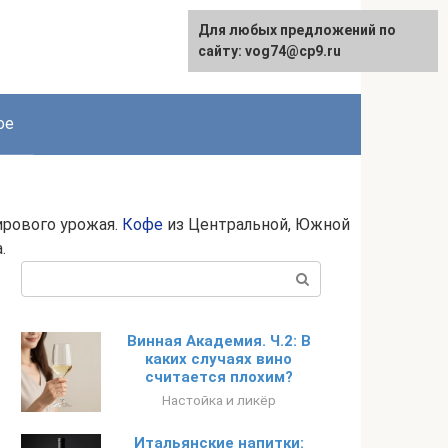
Для любых предложений по
сайту: vog74@cp9.ru
ое
мирового урожая.
Кофе
из Центральной, Южной
.
Поиск:
Винная Академия. Ч.2: В
каких случаях вино
считается плохим?
Настойка и ликёр
Итальянские напитки: