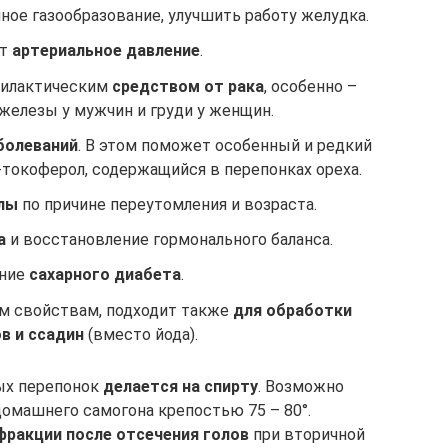
ное газообразование, улучшить работу желудка.
ет
артериальное давление
.
филактическим
средством от рака
, особенно –
железы у мужчин и груди у женщин.
болеваний
. В этом поможет особенный и редкий
-токоферол, содержащийся в перепонках ореха.
лы
по причине переутомления и возраста.
а
и восстановление гормонального баланса.
ние
сахарного диабета
.
м свойствам, подходит также
для обработки
в и ссадин
(вместо йода).
ых перепонок
делается на спирту
. Возможно
омашнего самогона крепостью 75 – 80°.
фракции после отсечения голов
при вторичной