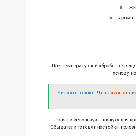
жи
аромат
При температурной обработке вещ
основу, н
Читайте также:
Что такое социа
Лекари используют шелуху для при
Обыватели готовят настойки, полез