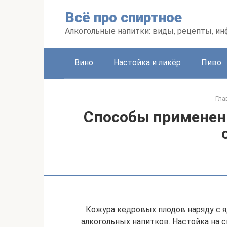
Перейти
Всё про спиртное
к
контенту
Алкогольные напитки: виды, рецепты, и
Вино
Настойка и ликёр
Пиво
Гла
Способы применен
Кожура кедровых плодов наряду с я
алкогольных напитков. Настойка на 