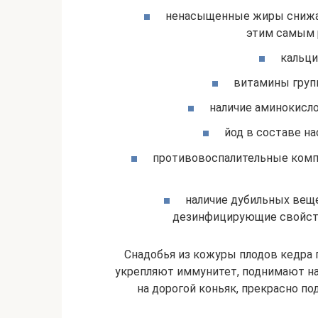
ненасыщенные жиры снижа
этим самым 
кальци
витамины груп
наличие аминокисло
йод в составе н
противовоспалительные комп
наличие дубильных вещ
дезинфицирующие свойств
Снадобья из кожуры плодов кедра п
укрепляют иммунитет, поднимают н
на дорогой коньяк, прекрасно по