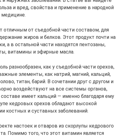
к и наружных заболеваний. В статье вы найдете
ольза и вред, свойства и применение в народной
медицине.
т отличным от съедобной части составом, для
держание жиров и белков. Этот продукт почти на
и, а в остальной части находятся пентозаны,
ты, витамины и эфирные масла.
ль разнообразен, как у съедобной части орехов,
ажные элементы, как натрий, магний, кальций,
 олово, титан, барий. В сочетании друг с другом и
ворно воздействуют на все системы органов,
 составе имеет кальций — именно благодаря ему
лупе кедровых орехов обладают высокой
и костных и суставных заболеваний.
екте настоек и отваров из скорлупы кедрового
та. Помимо того, что этот витамин является