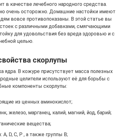
ит в качестве лечебного народного средства.
, но очень осторожно. Домашние настойки имеют
дям вовсе противопоказаны. В этой статье вы
астоек с различными добавками, смягчающими
тойку для удовольствия без вреда здоровью и с
чебной целью.
свойства скорлупы
а ядра. В кожуре присутствует масса полезных
ародные целители используют её для борьбы с
ебные компоненты скорлупы:
тоящие из ценных аминокислот;
к, железо, марганец, калий, магний, йод, барий;
ганические вещества;
A, D, C, P , а также группы B;