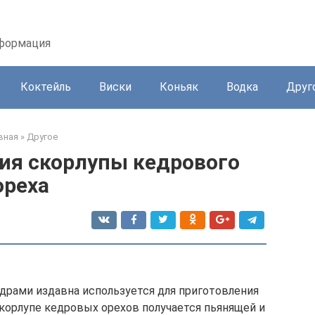
нформация
Коктейль
Виски
Коньяк
Водка
Друг
вная
»
Другое
ия скорлупы кедрового
ореха
драми издавна используется для приготовления
скорлупе кедровых орехов получается пьянящей и