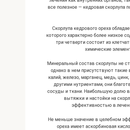
лечения как внутренних органов, та
все полезное — кедровая скорлупа п
Скорлупа кедрового ореха обладае
которого характерно более низкое со
три четверти состоит из клетчатк
химические элемен
Минеральный состав скорлупы не сто
однако в нем присутствуют такие в
калий, железо, марганец, медь, цинк,
другими нутриентами, они благот
сосуды и ткани. Наибольшую долю в
вытяжки и настойки на скор
эффективностью в лечени
Не меньше значение в целебном эфф
ореха имеет аскорбиновая кисло