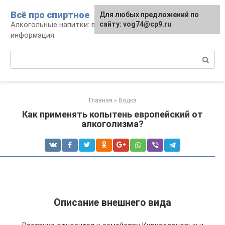
Перейти
Всё про спиртное
Для любых предложений по
к
Алкогольные напитки: виды, рецепты,
сайту: vog74@cp9.ru
контенту
информация
Поиск:
Главная
»
Водка
Как применять копытень европейский от
алкоголизма?
Описание внешнего вида