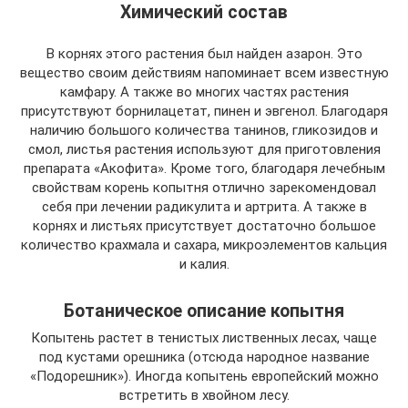
Химический состав
В корнях этого растения был найден азарон. Это
вещество своим действиям напоминает всем известную
камфару. А также во многих частях растения
присутствуют борнилацетат, пинен и эвгенол. Благодаря
наличию большого количества танинов, гликозидов и
смол, листья растения используют для приготовления
препарата «Акофита». Кроме того, благодаря лечебным
свойствам корень копытня отлично зарекомендовал
себя при лечении радикулита и артрита. А также в
корнях и листьях присутствует достаточно большое
количество крахмала и сахара, микроэлементов кальция
и калия.
Ботаническое описание копытня
Копытень растет в тенистых лиственных лесах, чаще
под кустами орешника (отсюда народное название
«Подорешник»). Иногда копытень европейский можно
встретить в хвойном лесу.