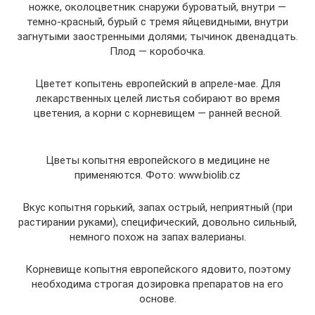
ножке, околоцветник снаружи буроватый, внутри —
темно-красный, бурый с тремя яйцевидными, внутри
загнутыми заостренными долями; тычинок двенадцать.
Плод — коробочка.
Цветет копытень европейский в апреле-мае. Для
лекарственных целей листья собирают во время
цветения, а корни с корневищем — ранней весной.
Цветы копытня европейского в медицине не
применяются. Фото: www.biolib.cz
Вкус копытня горький, запах острый, неприятный (при
растирании руками), специфический, довольно сильный,
немного похож на запах валерианы.
Корневище копытня европейского ядовито, поэтому
необходима строгая дозировка препаратов на его
основе.