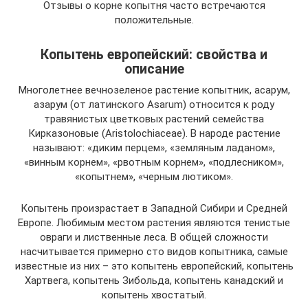
Отзывы о корне копытня часто встречаются
положительные.
Копытень европейский: свойства и
описание
Многолетнее вечнозеленое растение копытник, асарум,
азарум (от латинского Аsarum) относится к роду
травянистых цветковых растений семейства
Кирказоновые (Aris­tolochi­aceae). В народе растение
называют: «диким перцем», «земляным ладаном»,
«винным корнем», «рвотным корнем», «подлесником»,
«копытнем», «черным лютиком».
Копытень произрастает в Западной Сибири и Средней
Европе. Любимым местом растения являются тенистые
овраги и лиственные леса. В общей сложности
насчитывается примерно сто видов копытника, самые
известные из них – это копытень европейский, копытень
Хартвега, копытень Зибольда, копытень канадский и
копытень хвостатый.