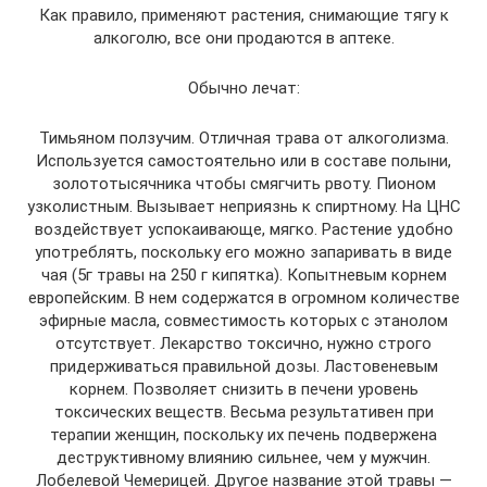
Как правило, применяют растения, снимающие тягу к
алкоголю, все они продаются в аптеке.
Обычно лечат:
Тимьяном ползучим. Отличная трава от алкоголизма.
Используется самостоятельно или в составе полыни,
золототысячника чтобы смягчить рвоту. Пионом
узколистным. Вызывает неприязнь к спиртному. На ЦНС
воздействует успокаивающе, мягко. Растение удобно
употреблять, поскольку его можно запаривать в виде
чая (5г травы на 250 г кипятка). Копытневым корнем
европейским. В нем содержатся в огромном количестве
эфирные масла, совместимость которых с этанолом
отсутствует. Лекарство токсично, нужно строго
придерживаться правильной дозы. Ластовеневым
корнем. Позволяет снизить в печени уровень
токсических веществ. Весьма результативен при
терапии женщин, поскольку их печень подвержена
деструктивному влиянию сильнее, чем у мужчин.
Лобелевой Чемерицей. Другое название этой травы —