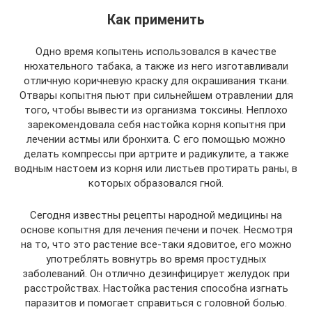
Как применить
Одно время копытень использовался в качестве
нюхательного табака, а также из него изготавливали
отличную коричневую краску для окрашивания ткани.
Отвары копытня пьют при сильнейшем отравлении для
того, чтобы вывести из организма токсины. Неплохо
зарекомендовала себя настойка корня копытня при
лечении астмы или бронхита. С его помощью можно
делать компрессы при артрите и радикулите, а также
водным настоем из корня или листьев протирать раны, в
которых образовался гной.
Сегодня известны рецепты народной медицины на
основе копытня для лечения печени и почек. Несмотря
на то, что это растение все-таки ядовитое, его можно
употреблять вовнутрь во время простудных
заболеваний. Он отлично дезинфицирует желудок при
расстройствах. Настойка растения способна изгнать
паразитов и помогает справиться с головной болью.