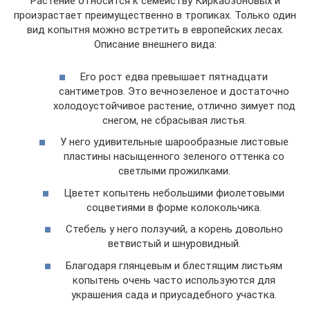
Растение относится к семейству Киркаозоновых и
произрастает преимущественно в тропиках. Только один
вид копытня можно встретить в европейских лесах.
Описание внешнего вида:
Его рост едва превышает пятнадцати
сантиметров. Это вечнозеленое и достаточно
холодоустойчивое растение, отлично зимует под
снегом, не сбрасывая листья.
У него удивительные шарообразные листовые
пластины насыщенного зеленого оттенка со
светлыми прожилками.
Цветет копытень небольшими фиолетовыми
соцветиями в форме колокольчика.
Стебель у него ползучий, а корень довольно
ветвистый и шнуровидный.
Благодаря глянцевым и блестящим листьям
копытень очень часто используются для
украшения сада и приусадебного участка.