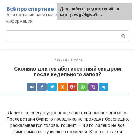
Перейти
Всё про спиртное
Для любых предложений по
к
Алкогольные напитки: виды, рецепты,
сайту: vog74@cp9.ru
контенту
информация
Поиск:
Главная
»
Другое
Сколько длится абстинентный синдром
после недельного запоя?
Далеко не всегда утро после застолья бывает добрым.
Последствия бурного праздника не проходят бесследно:
раскалывается голова, тошнит — и это далеко не все
симптомы наступившего похмелья. Кто-то в такой