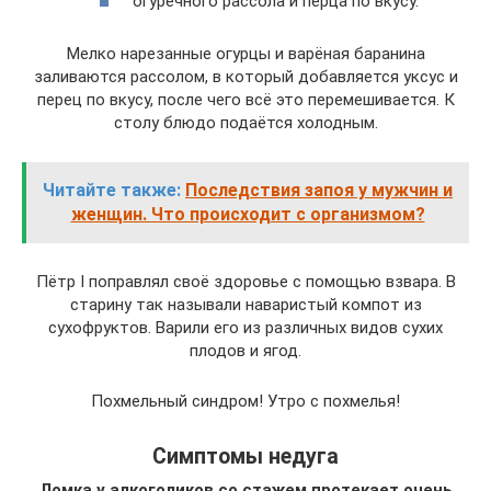
огуречного рассола и перца по вкусу.
Мелко нарезанные огурцы и варёная баранина
заливаются рассолом, в который добавляется уксус и
перец по вкусу, после чего всё это перемешивается. К
столу блюдо подаётся холодным.
Читайте также:
Последствия запоя у мужчин и
женщин. Что происходит с организмом?
Пётр I поправлял своё здоровье с помощью взвара. В
старину так называли наваристый компот из
сухофруктов. Варили его из различных видов сухих
плодов и ягод.
Похмельный синдром! Утро с похмелья!
Симптомы недуга
Ломка у алкоголиков со стажем протекает очень