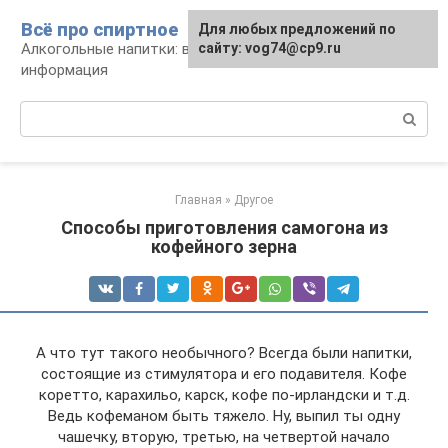
Перейти
Всё про спиртное
Для любых предложений по
к
Алкогольные напитки: виды, рецепты,
сайту: vog74@cp9.ru
контенту
информация
Поиск:
Главная
»
Другое
Способы приготовления самогона из
кофейного зерна
А что тут такого необычного? Всегда были напитки,
состоящие из стимулятора и его подавителя. Кофе
коретто, карахильо, карск, кофе по-ирландски и т.д.
Ведь кофеманом быть тяжело. Ну, выпил ты одну
чашечку, вторую, третью, на четвертой начало