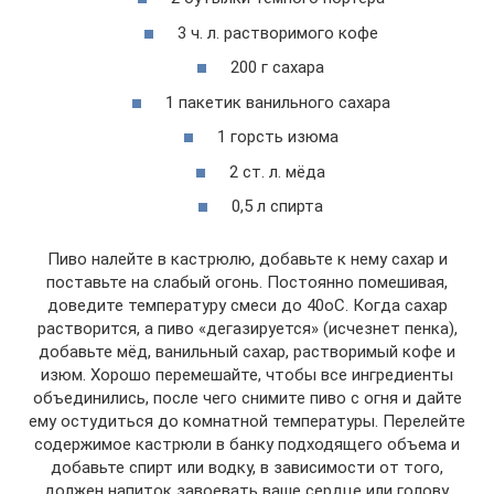
3 ч. л. растворимого кофе
200 г сахара
1 пакетик ванильного сахара
1 горсть изюма
2 ст. л. мёда
0,5 л спирта
Пиво налейте в кастрюлю, добавьте к нему сахар и
поставьте на слабый огонь. Постоянно помешивая,
доведите температуру смеси до 40оС. Когда сахар
растворится, а пиво «дегазируется» (исчезнет пенка),
добавьте мёд, ванильный сахар, растворимый кофе и
изюм. Хорошо перемешайте, чтобы все ингредиенты
объединились, после чего снимите пиво с огня и дайте
ему остудиться до комнатной температуры. Перелейте
содержимое кастрюли в банку подходящего объема и
добавьте спирт или водку, в зависимости от того,
должен напиток завоевать ваше сердце или голову.