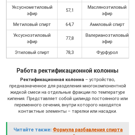
Уксуснометиловый
Масляноэтиловый
57,1
эфир
эфир
Метиловый спирт
64,7
Амиловый спирт
Уксусноэтиловый
Валерианозтиловый
77,8
эфир
эфир
Этиловый спирт
78,3
Фурфурол
Работа ректификационной колонны
Ректификационная колонна
– устройство,
предназначенное для разделения многокомпонентной
жидкой смеси на отдельные фракции по температуре
кипения. Представляет собой цилиндр постоянного или
переменного сечения, внутри которого находятся
контактные элементы – тарелки или насадки.
Читайте также:
Формула разбавления спирта