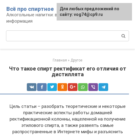
Перейти
Всё про спиртное
Для любых предложений по
к
Алкогольные напитки: виды, рецепты,
сайту: vog74@cp9.ru
контенту
информация
Поиск:
Главная
»
Другое
Что такое спирт ректификат его отличия от
дистиллята
Цель статьи – разобрать теоретические и некоторые
практические аспекты работы домашней
ректификационной колонны, нацеленной на получение
этилового спирта, а также развеять самые
распространенные в Интернете мифы и разъяснить