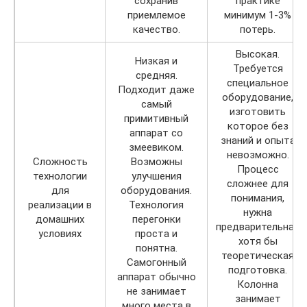
сохранив
практике
приемлемое
минимум 1-3%
качество.
потерь.
Высокая.
Низкая и
Требуется
средняя.
специальное
Подходит даже
оборудование,
самый
изготовить
примитивный
которое без
аппарат со
знаний и опыта
змеевиком.
невозможно.
Сложность
Возможны
Процесс
технологии
улучшения
сложнее для
для
оборудования.
понимания,
реализации в
Технология
нужна
домашних
перегонки
предварительная
условиях
проста и
хотя бы
понятна.
теоретическая
Самогонный
подготовка.
аппарат обычно
Колонна
не занимает
занимает
много места в