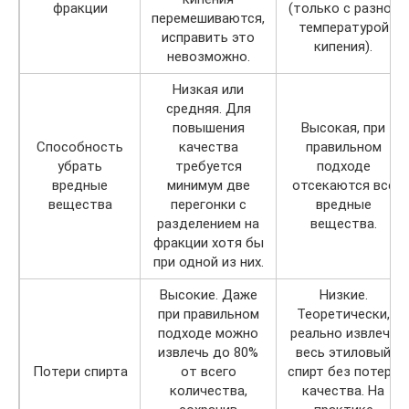
фракции
(только с разной
перемешиваются,
температурой
исправить это
кипения).
невозможно.
Низкая или
средняя. Для
повышения
Высокая, при
Способность
качества
правильном
убрать
требуется
подходе
вредные
минимум две
отсекаются все
вещества
перегонки с
вредные
разделением на
вещества.
фракции хотя бы
при одной из них.
Высокие. Даже
Низкие.
при правильном
Теоретически,
подходе можно
реально извлечь
извлечь до 80%
весь этиловый
Потери спирта
от всего
спирт без потери
количества,
качества. На