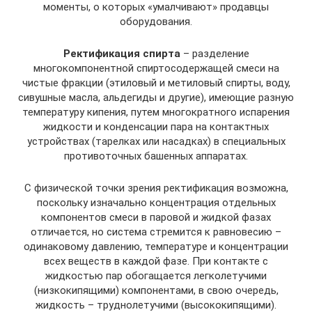
моменты, о которых «умалчивают» продавцы
оборудования.
Ректификация спирта
– разделение
многокомпонентной спиртосодержащей смеси на
чистые фракции (этиловый и метиловый спирты, воду,
сивушные масла, альдегиды и другие), имеющие разную
температуру кипения, путем многократного испарения
жидкости и конденсации пара на контактных
устройствах (тарелках или насадках) в специальных
противоточных башенных аппаратах.
С физической точки зрения ректификация возможна,
поскольку изначально концентрация отдельных
компонентов смеси в паровой и жидкой фазах
отличается, но система стремится к равновесию –
одинаковому давлению, температуре и концентрации
всех веществ в каждой фазе. При контакте с
жидкостью пар обогащается легколетучими
(низкокипящими) компонентами, в свою очередь,
жидкость – труднолетучими (высококипящими).