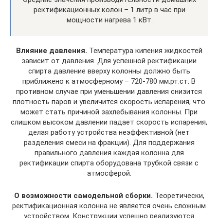
ректификационных колон – 1 литр в час при
мощности нагрева 1 кВт.
Влияние давления.
Температура кипения жидкостей
зависит от давления. Для успешной ректификации
спирта давление вверху колонны должно быть
приближено к атмосферному – 720-780 мм.рт.ст. В
противном случае при уменьшении давления снизится
плотность паров и увеличится скорость испарения, что
может стать причиной захлебывания колонны. При
слишком высоком давлении падает скорость испарения,
делая работу устройства неэффективной (нет
разделения смеси на фракции). Для поддержания
правильного давления каждая колонна для
ректификации спирта оборудована трубкой связи с
атмосферой.
О возможности самодельной сборки.
Теоретически,
ректификационная колонна не является очень сложным
устройством. Конструкции успешно реализуются