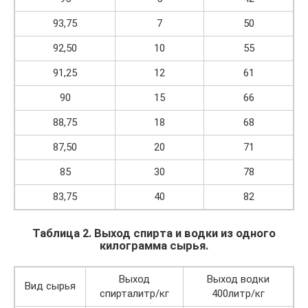
93,75
7
50
92,50
10
55
91,25
12
61
90
15
66
88,75
18
68
87,50
20
71
85
30
78
83,75
40
82
Таблица 2. Выход спирта и водки из одного
килограмма сырья.
Выход
Выход водки
Вид сырья
спирталитр/кг
400литр/кг