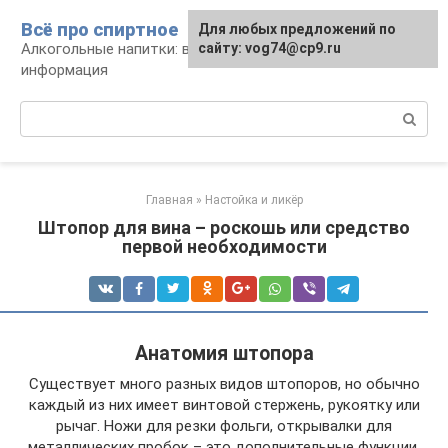
Перейти
Всё про спиртное
Для любых предложений по
к
Алкогольные напитки: виды, рецепты,
сайту: vog74@cp9.ru
контенту
информация
Поиск:
Главная
»
Настойка и ликёр
Штопор для вина – роскошь или средство
первой необходимости
Анатомия штопора
Существует много разных видов штопоров, но обычно
каждый из них имеет винтовой стержень, рукоятку или
рычаг. Ножи для резки фольги, открывалки для
металлических пробок – это дополнительные функции,