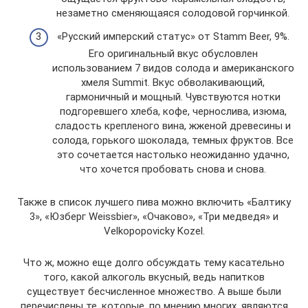
незаметно сменяющаяся солодовой горчинкой.
«Русский имперский статус» от Stamm Beer, 9%.
Его оригинальный вкус обусловлен
использованием 7 видов солода и американского
хмеля Summit. Вкус обволакивающий,
гармоничный и мощный. Чувствуются нотки
подгоревшего хлеба, кофе, чернослива, изюма,
сладость крепленого вина, жженой древесины и
солода, горького шоколада, темных фруктов. Все
это сочетается настолько неожиданно удачно,
что хочется пробовать снова и снова.
Также в список лучшего пива можно включить «Балтику
3», «Юзберг Weissbier», «Очаково», «Три медведя» и
Velkopopovicky Kozel.
Что ж, можно еще долго обсуждать тему касательно
того, какой алкоголь вкусный, ведь напитков
существует бесчисленное множество. А выше были
перечислены те, которые, по мнению многих, являются