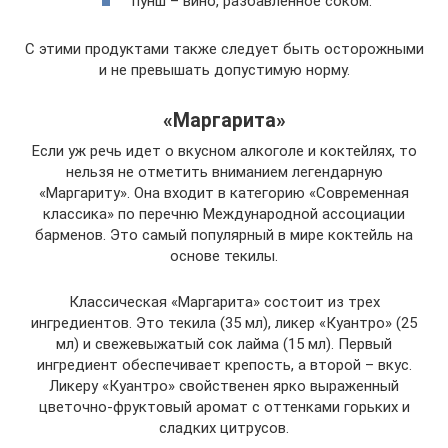
пунш – вино, разбавленное соком.
С этими продуктами также следует быть осторожными
и не превышать допустимую норму.
«Маргарита»
Если уж речь идет о вкусном алкоголе и коктейлях, то
нельзя не отметить вниманием легендарную
«Маргариту». Она входит в категорию «Современная
классика» по перечню Международной ассоциации
барменов. Это самый популярный в мире коктейль на
основе текилы.
Классическая «Маргарита» состоит из трех
ингредиентов. Это текила (35 мл), ликер «Куантро» (25
мл) и свежевыжатый сок лайма (15 мл). Первый
ингредиент обеспечивает крепость, а второй – вкус.
Ликеру «Куантро» свойственен ярко выраженный
цветочно-фруктовый аромат с оттенками горьких и
сладких цитрусов.