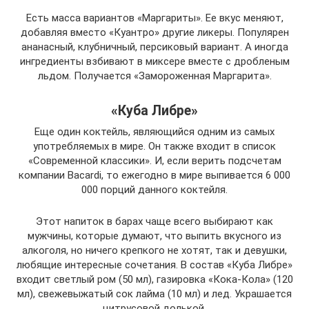
Есть масса вариантов «Маргариты». Ее вкус меняют,
добавляя вместо «Куантро» другие ликеры. Популярен
ананасный, клубничный, персиковый вариант. А иногда
ингредиенты взбивают в миксере вместе с дробленым
льдом. Получается «Замороженная Маргарита».
«Куба Либре»
Еще один коктейль, являющийся одним из самых
употребляемых в мире. Он также входит в список
«Современной классики». И, если верить подсчетам
компании Bacardi, то ежегодно в мире выпивается 6 000
000 порций данного коктейля.
Этот напиток в барах чаще всего выбирают как
мужчины, которые думают, что выпить вкусного из
алкоголя, но ничего крепкого не хотят, так и девушки,
любящие интересные сочетания. В состав «Куба Либре»
входит светлый ром (50 мл), газировка «Кока-Кола» (120
мл), свежевыжатый сок лайма (10 мл) и лед. Украшается
цитрусовой долькой.