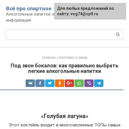
Перейти
Всё про спиртное
Для любых предложений по
к
Алкогольные напитки: виды, рецепты,
сайту: vog74@cp9.ru
контенту
информация
Поиск:
Главная
»
Настойка и ликёр
Под звон бокалов: как правильно выбрать
легкие алкогольные напитки
«Голубая лагуна»
Этот коктейль входит в многочисленные ТОПы самых