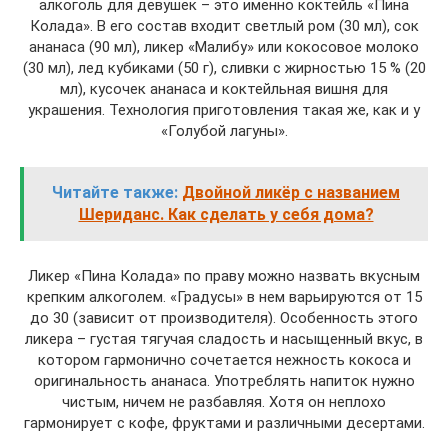
алкоголь для девушек – это именно коктейль «Пина
Колада». В его состав входит светлый ром (30 мл), сок
ананаса (90 мл), ликер «Малибу» или кокосовое молоко
(30 мл), лед кубиками (50 г), сливки с жирностью 15 % (20
мл), кусочек ананаса и коктейльная вишня для
украшения. Технология приготовления такая же, как и у
«Голубой лагуны».
Читайте также:
Двойной ликёр c названием
Шериданс. Как сделать у себя дома?
Ликер «Пина Колада» по праву можно назвать вкусным
крепким алкоголем. «Градусы» в нем варьируются от 15
до 30 (зависит от производителя). Особенность этого
ликера – густая тягучая сладость и насыщенный вкус, в
котором гармонично сочетается нежность кокоса и
оригинальность ананаса. Употреблять напиток нужно
чистым, ничем не разбавляя. Хотя он неплохо
гармонирует с кофе, фруктами и различными десертами.