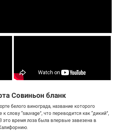
рта Совиньон бланк
рте белого винограда, название которого
 слову “sauvage”, что переводится как “дикий”,
 В это время лоза была впервые завезена в
Калифорнию.