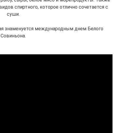
видов спиртного, которое отлично сочетается с
суши.
ая знаменуется международным днем Белого
Совиньона.