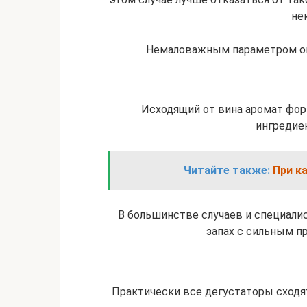
не
Немаловажным параметром оце
Исходящий от вина аромат фор
ингредиен
Читайте также:
При к
В большинстве случаев и специали
запах с сильным п
Практически все дегустаторы сходятс