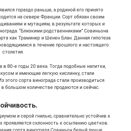
явился гораздо раньше, а родиной его принято
ходится на севере Франции. Сорт обязан своим
иваниям и мутациям, в результате которых и
нограда. “Близкими родственниками” Совиньона
рта как Траминер и Шенен Блан. Данная гипотеза
роводящимися в течение прошлого и настоящего
столетия.
 в 80-е годы 20 века. Тогда подобные напитки,
кусом и имеющие легкую кислинку, стали
Из этого сорта винограда стали производиться
 в большом количестве продаются и сейчас.
ойчивость.
иумом и серой гнилью, сравнительно устойчив к
х проявляется склонность к осыпанию цветков.
дения сорта винограда Совиньон белый лучше