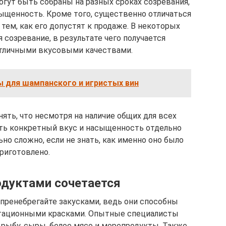
огут быть собраны на разных сроках созревания,
сыщенность. Кроме того, существенно отличаться
тем, как его допустят к продаже. В некоторых
 созревание, в результате чего получается
отличными вкусовыми качествами.
ы для шампанского и игристых вин
ять, что несмотря на наличие общих для всех
ить конкретный вкус и насыщенность отдельно
но сложно, если не знать, как именно оно было
риготовлено.
одуктами сочетается
 пренебрегайте закусками, ведь они способны
тационными красками. Опытные специалисты
рыбу, сыры, белое мясо и морепродукты. Также