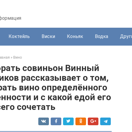
нформация
Коктейль
Виски
Коньяк
Водка
Друг
авная
»
Вино
брать совиньон Винный
иков рассказывает о том,
рать вино определённого
енности и с какой едой его
его сочетать