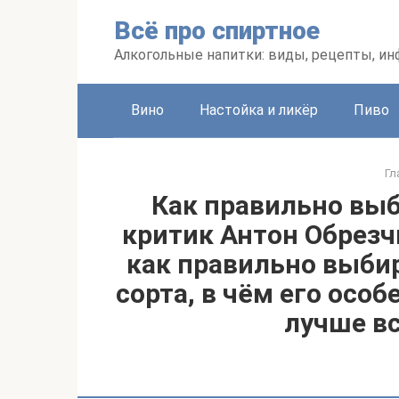
Перейти
Всё про спиртное
к
контенту
Алкогольные напитки: виды, рецепты, и
Вино
Настойка и ликёр
Пиво
Гл
Как правильно вы
критик Антон Обрезч
как правильно выби
сорта, в чём его особ
лучше вс