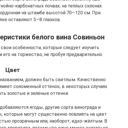
нойно-карбонатных почвах, на теплых склонах.
кордонная на штамбе высотой 70—120 см. При
лке оставляют 5—8 глазков.
еристики белого вина Совиньон
 свои особенности, которые следует изучить
 его на торжество, не пробуя предварительно.
Цвет
о названием, должен быть светлым. Качественно
имеет соломенный оттенок, в некоторых случаях
ть золотые и зелёные оттенки.
добавляются ягоды, другие сорта винограда и
, которые могут существенно повлиять на цвет
остью прозрачным или, наоборот, едко-жёлтым. В
ого аперитива, потому что вино может оказаться