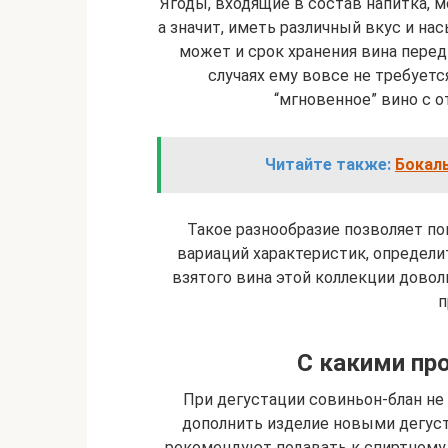
Ягоды, входящие в состав напитка, м
а значит, иметь различный вкус и на
может и срок хранения вина перед 
случаях ему вовсе не требуется
“мгновенное” вино с 
Читайте также:
Бокал
Такое разнообразие позволяет пон
вариаций характеристик, определ
взятого вина этой коллекции доволь
п
С какими пр
При дегустации совиньон-блан не
дополнить изделие новыми дегус
рекомендуют подавать к спиртному 