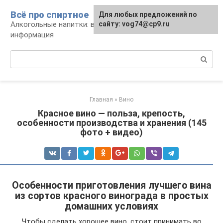
Перейти
Всё про спиртное
Для любых предложений по
к
Алкогольные напитки: виды, рецепты,
сайту: vog74@cp9.ru
контенту
информация
Поиск:
Главная
»
Вино
Красное вино — польза, крепость,
особенности производства и хранения (145
фото + видео)
Особенности приготовления лучшего вина
из сортов красного винограда в простых
домашних условиях
Чтобы сделать хорошее вино, стоит принимать во