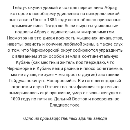
Гейдук скупил урожай и создал первое вино Абрау,
которое к всеобщему удивлению на винодельческой
выставке в Ялте в 1884 году легко обошло признанные
крымские вина. Тогда же были вырыты уникальные
подвалы Абрау с удивительным микроклиматом.
Несмотря на это дикая косность мышления начальства,
наветы, зависть и кончина любимой жены, а также слух
о том, что Черноморский округ собираются упразднить
с вливанием этой особой земли в континентальную
Кубань (как местный житель подтверждаю, что
Черноморье и Кубань вещи разные и плохо сочетаемые,
мы не лучше, не хуже – мы просто другие) заставили
Гейдука покинуть Новороссийск. В итоге легендарный
агроном и слуга Отечества, чья фамилия тщательно
вымарывалась ещё при жизни, умер от язвы желудка в
1890 году по пути на Дальний Восток и похоронен во
Владивостоке.
Одно из производственных зданий завода