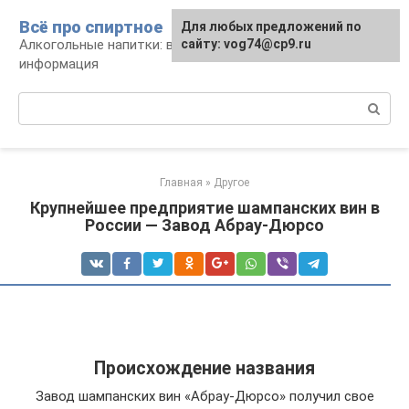
Перейти
Всё про спиртное
Для любых предложений по
к
Алкогольные напитки: виды, рецепты,
сайту: vog74@cp9.ru
контенту
информация
Поиск:
Главная
»
Другое
Крупнейшее предприятие шампанских вин в
России — Завод Абрау-Дюрсо
Происхождение названия
Завод шампанских вин «Абрау-Дюрсо» получил свое