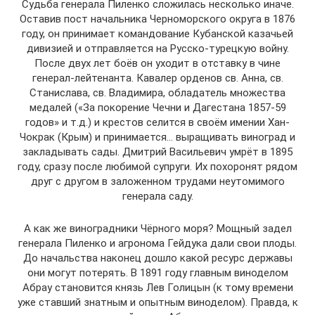
Судьба генерала Пиленко сложилась несколько иначе.
Оставив пост начальника Черноморского округа в 1876
году, он принимает командование Кубанской казачьей
дивизией и отправляется на Русско-турецкую войну.
После двух лет боёв он уходит в отставку в чине
генерал-лейтенанта. Кавалер орденов св. Анна, св.
Станислава, св. Владимира, обладатель множества
медалей («За покорение Чечни и Дагестана 1857-59
годов» и т.д.) и крестов селится в своём имении Хан-
Чокрак (Крым) и принимается… выращивать виноград и
закладывать сады. Дмитрий Васильевич умрёт в 1895
году, сразу после любимой супруги. Их похоронят рядом
друг с другом в заложенном трудами неутомимого
генерала саду.
А как же виноградники Чёрного моря? Мощный задел
генерала Пиленко и агронома Гейдука дали свои плоды.
До начальства наконец дошло какой ресурс державы
они могут потерять. В 1891 году главным виноделом
Абрау становится князь Лев Голицын (к тому времени
уже ставший знатным и опытным виноделом). Правда, к