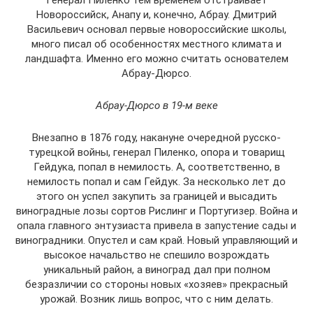
Генерал Пиленко тем временем отстраивает
Новороссийск, Анапу и, конечно, Абрау. Дмитрий
Васильевич основал первые новороссийские школы,
много писал об особенностях местного климата и
ландшафта. Именно его можно считать основателем
Абрау-Дюрсо.
Абрау-Дюрсо в 19-м веке
Внезапно в 1876 году, накануне очередной русско-
турецкой войны, генерал Пиленко, опора и товарищ
Гейдука, попал в немилость. А, соответственно, в
немилость попал и сам Гейдук. За несколько лет до
этого он успел закупить за границей и высадить
виноградные лозы сортов Рислинг и Португизер. Война и
опала главного энтузиаста привела в запустение сады и
виноградники. Опустел и сам край. Новый управляющий и
высокое начальство не спешило возрождать
уникальный район, а виноград дал при полном
безразличии со стороны новых «хозяев» прекрасный
урожай. Возник лишь вопрос, что с ним делать.