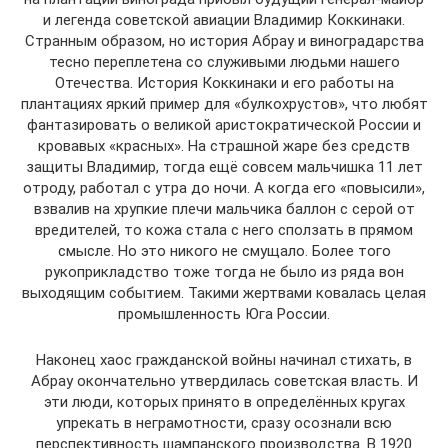
и легенда советской авиации Владимир Коккинаки.
Странным образом, но история Абрау и виноградарства
тесно переплетена со служивыми людьми нашего
Отечества. История Коккинаки и его работы на
плантациях яркий пример для «булкохрустов», что любят
фантазировать о великой аристократической России и
кровавых «красных». На страшной жаре без средств
защиты Владимир, тогда ещё совсем мальчишка 11 лет
отроду, работал с утра до ночи. А когда его «повысили»,
взвалив на хрупкие плечи мальчика баллон с серой от
вредителей, то кожа стала с него сползать в прямом
смысле. Но это никого не смущало. Более того
рукоприкладство тоже тогда не было из ряда вон
выходящим событием. Такими жертвами ковалась целая
промышленность Юга России.
Наконец хаос гражданской войны начинал стихать, в
Абрау окончательно утвердилась советская власть. И
эти люди, которых принято в определённых кругах
упрекать в неграмотности, сразу осознали всю
перспективность шампанского производства. В 1920