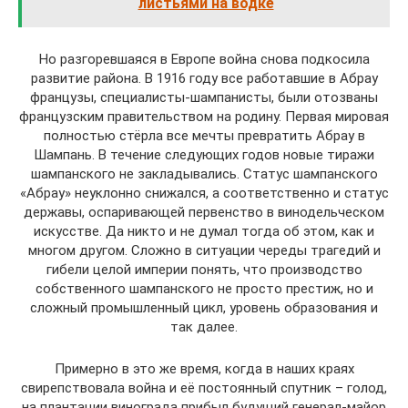
листьями на водке
Но разгоревшаяся в Европе война снова подкосила
развитие района. В 1916 году все работавшие в Абрау
французы, специалисты-шампанисты, были отозваны
французским правительством на родину. Первая мировая
полностью стёрла все мечты превратить Абрау в
Шампань. В течение следующих годов новые тиражи
шампанского не закладывались. Статус шампанского
«Абрау» неуклонно снижался, а соответственно и статус
державы, оспаривающей первенство в винодельческом
искусстве. Да никто и не думал тогда об этом, как и
многом другом. Сложно в ситуации череды трагедий и
гибели целой империи понять, что производство
собственного шампанского не просто престиж, но и
сложный промышленный цикл, уровень образования и
так далее.
Примерно в это же время, когда в наших краях
свирепствовала война и её постоянный спутник – голод,
на плантации винограда прибыл будущий генерал-майор