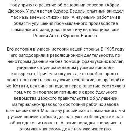
году принято решение об основании совхоза «Абрау-
Дюрсо». У руля встал Эдуард Ведель, опытный винодел
так называемых «тихих» вин. А научными работами в
области улучшения промышленного производства
шампанского заведовал воистину выдающийся сын
России Антон Фролов-Багреев.
Его история в унисон истории нашей страны. В 1905 году
его заподозрили в революционной деятельности, по
некоторым данным не без помощи французских коллег,
увидевших в умном молодом русском виноделе
конкурента. Причём конкурента, который не просто
хочет повторить французские технологии, но превзойти
их. Кстати, вся вина винодела перед властью состояла в
том, что он подписал петицию в адрес Удельного
ведомства царского правительства об улучшении
материально-правового состояния рабочих завода
шампанских вин. Мол славу российского шампанского мы
руками своими добыли для вас, уж не обессудьте и нас
облагодетельствовать. А какие порядки творились в
этом «шампанском» доме нам уже известно.