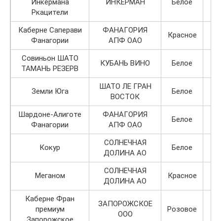
Инкермана
ИНКЕРМАН
Белое
Ркацители
Каберне Саперави
ФАНАГОРИЯ
Красное
Фанагории
АПФ ОАО
Совиньон ШАТО
КУБАНЬ ВИНО
Белое
ТАМАНЬ РЕЗЕРВ
ШАТО ЛЕ ГРАН
Земли Юга
Белое
ВОСТОК
Шардоне-Алиготе
ФАНАГОРИЯ
Белое
Фанагории
АПФ ОАО
СОЛНЕЧНАЯ
Кокур
Белое
ДОЛИНА АО
СОЛНЕЧНАЯ
Меганом
Красное
ДОЛИНА АО
Каберне Фран
ЗАПОРОЖСКОЕ
премиум
Розовое
ООО
Запорожское