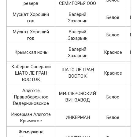
резерв
СЕМИГОРЬЯ ООО
Мускат Хороший
Валерий
Белое
По
год
Захарьин
Мускат Хороший
Валерий
Белое
По
год
Захарьин
Валерий
Крымская ночь
Красное
По
Захарьин
Каберне Саперави
ШАТО ЛЕ ГРАН
ШАТО ЛЕ ГРАН
Красное
ВОСТОК
ВОСТОК
Алиготе
МИЛЛЕРОВСКИЙ
Правобережное
Белое
ВИНЗАВОД
Ведерниковское
Инкерман Алиготе
ИНКЕРМАН
Белое
Крымское
Жемчужина