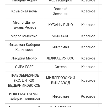
Каберне Абрау
Абрау-Дюрсо
Красное
Валерий
Крымская ночь
Красное
Захарьин
Мерло Шато-
КУБАНЬ-ВИНО
Красное
Тамань Резерв
Мерло Мысхако
МЫСХАКО
Красное
Инкерман Каберне
Инкерман
Красное
Качинское
Ликурия Мерло
ЛЕФКАДИЯ ООО
Красное
СИРА ESSE
Сатера
Красное
ПРАВОБЕРЕЖНОЕ
МИЛЛЕРОВСКИЙ
(КС, ЦЧ, КЗ)
Красное
ВИНЗАВОД
ВЕДЕРНИКОВСКОЕ
ИНКЕРМАН SEVRE
Инкерман
Розовое
Каберне Совиньон