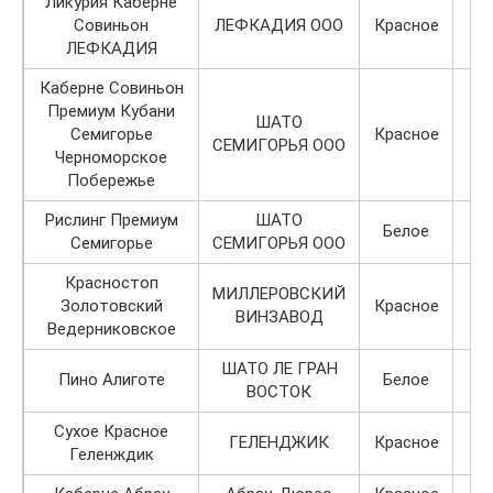
Ликурия Каберне
Совиньон
ЛЕФКАДИЯ ООО
Красное
ЛЕФКАДИЯ
Каберне Совиньон
Премиум Кубани
ШАТО
Семигорье
Красное
СЕМИГОРЬЯ ООО
Черноморское
Побережье
Рислинг Премиум
ШАТО
Белое
Семигорье
СЕМИГОРЬЯ ООО
Красностоп
МИЛЛЕРОВСКИЙ
Золотовский
Красное
ВИНЗАВОД
Ведерниковское
ШАТО ЛЕ ГРАН
Пино Алиготе
Белое
ВОСТОК
Сухое Красное
ГЕЛЕНДЖИК
Красное
Геленждик