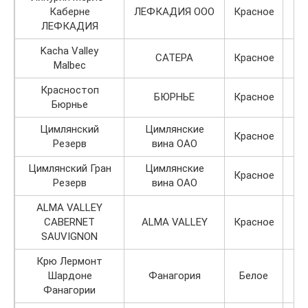
Каберне
ЛЕФКАДИЯ ООО
Красное
ЛЕФКАДИЯ
Kacha Valley
САТЕРА
Красное
Malbec
Красностоп
БЮРНЬЕ
Красное
Бюрнье
Цимлянский
Цимлянские
Красное
Резерв
вина ОАО
Цимлянский Гран
Цимлянские
Красное
Резерв
вина ОАО
ALMA VALLEY
CABERNET
ALMA VALLEY
Красное
SAUVIGNON
Крю Лермонт
Шардоне
Фанагория
Белое
Фанагории