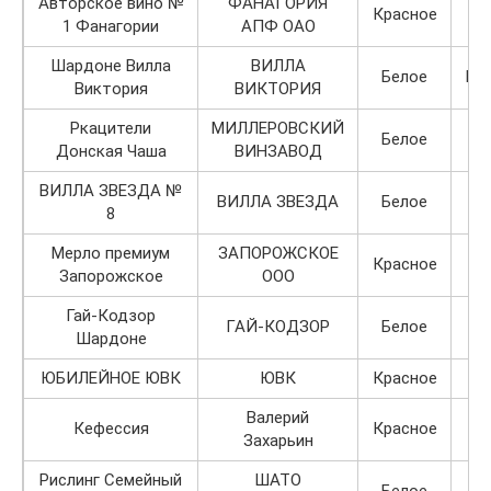
Авторское вино №
ФАНАГОРИЯ
Красное
1 Фанагории
АПФ ОАО
Шардоне Вилла
ВИЛЛА
Белое
По
Виктория
ВИКТОРИЯ
Ркацители
МИЛЛЕРОВСКИЙ
Белое
Донская Чаша
ВИНЗАВОД
ВИЛЛА ЗВЕЗДА №
ВИЛЛА ЗВЕЗДА
Белое
8
Мерло премиум
ЗАПОРОЖСКОЕ
Красное
Запорожское
ООО
Гай-Кодзор
ГАЙ-КОДЗОР
Белое
Шардоне
ЮБИЛЕЙНОЕ ЮВК
ЮВК
Красное
Валерий
Кефессия
Красное
Захарьин
Рислинг Семейный
ШАТО
Белое