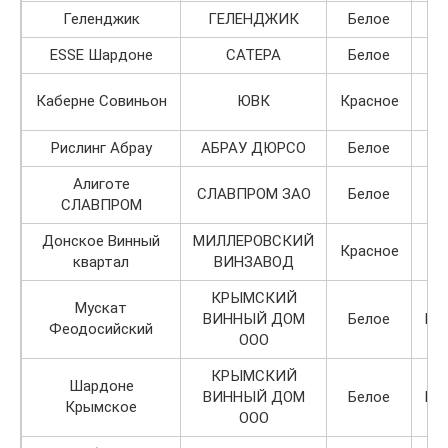
Геленджик
ГЕЛЕНДЖИК
Белое
ESSE Шардоне
САТЕРА
Белое
Каберне Совиньон
ЮВК
Красное
Рислинг Абрау
АБРАУ ДЮРСО
Белое
Алиготе
СЛАВПРОМ ЗАО
Белое
СЛАВПРОМ
Донское Винный
МИЛЛЕРОВСКИЙ
Красное
квартал
ВИНЗАВОД
КРЫМСКИЙ
Мускат
ВИННЫЙ ДОМ
Белое
По
Феодосийский
ООО
КРЫМСКИЙ
Шардоне
ВИННЫЙ ДОМ
Белое
По
Крымское
ООО