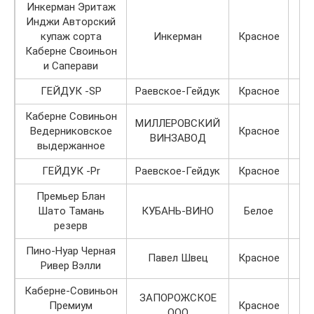
Инкерман Эритаж
Инджи Авторский
купаж сорта
Инкерман
Красное
Каберне Своиньон
и Саперави
ГЕЙДУК -SP
Раевское-Гейдук
Красное
Каберне Совиньон
МИЛЛЕРОВСКИЙ
Ведерниковское
Красное
ВИНЗАВОД
выдержанное
ГЕЙДУК -Pr
Раевское-Гейдук
Красное
Премьер Блан
Шато Тамань
КУБАНЬ-ВИНО
Белое
резерв
Пино-Нуар Черная
Павел Швец
Красное
Ривер Вэлли
Каберне-Совиньон
ЗАПОРОЖСКОЕ
Премиум
Красное
ООО