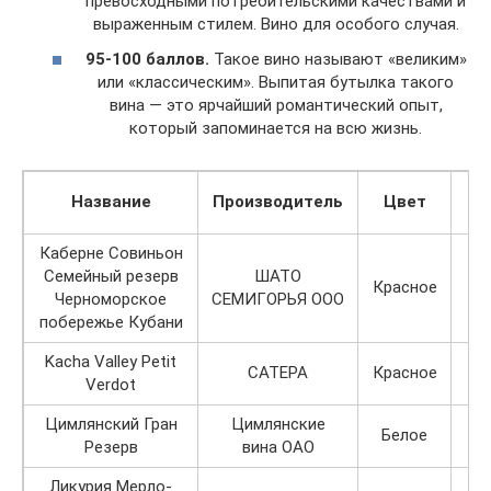
превосходными потребительскими качествами и
выраженным стилем. Вино для особого случая.
95-100 баллов.
Такое вино называют «великим»
или «классическим». Выпитая бутылка такого
вина — это ярчайший романтический опыт,
который запоминается на всю жизнь.
Название
Производитель
Цвет
Каберне Совиньон
Семейный резерв
ШАТО
Красное
Черноморское
СЕМИГОРЬЯ ООО
побережье Кубани
Kacha Valley Petit
САТЕРА
Красное
Verdot
Цимлянский Гран
Цимлянские
Белое
Резерв
вина ОАО
Ликурия Мерло-