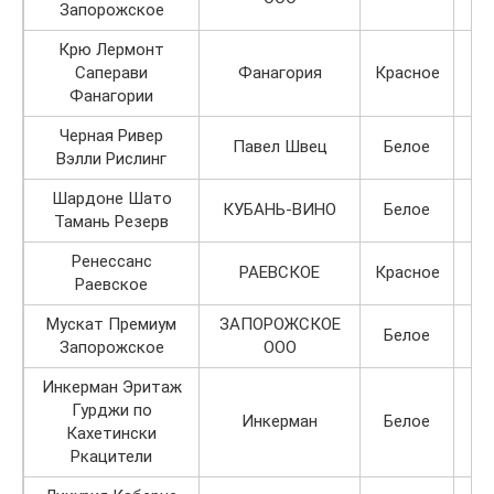
Запорожское
Крю Лермонт
Саперави
Фанагория
Красное
Фанагории
Черная Ривер
Павел Швец
Белое
Вэлли Рислинг
Шардоне Шато
КУБАНЬ-ВИНО
Белое
Тамань Резерв
Ренессанс
РАЕВСКОЕ
Красное
Раевское
Мускат Премиум
ЗАПОРОЖСКОЕ
Белое
Запорожское
ООО
Инкерман Эритаж
Гурджи по
Инкерман
Белое
Кахетински
Ркацители