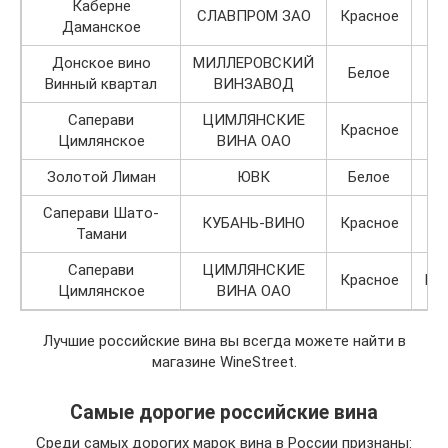
Каберне
СЛАВПРОМ ЗАО
Красное
Даманское
Донское вино
МИЛЛЕРОВСКИЙ
Белое
Винный квартал
ВИНЗАВОД
Саперави
ЦИМЛЯНСКИЕ
Красное
Цимлянское
ВИНА ОАО
Золотой Лиман
ЮВК
Белое
Саперави Шато-
КУБАНЬ-ВИНО
Красное
Тамани
Саперави
ЦИМЛЯНСКИЕ
Красное
По
Цимлянское
ВИНА ОАО
Лучшие российские вина вы всегда можете найти в
магазине WineStreet.
Самые дорогие российские вина
Среди самых дорогих марок вина в России признаны: